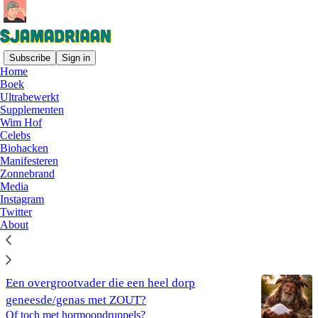
Subscribe
Sign in
Home
Boek
Supplementen
Ultrabewerkt
Supplementen
Wim Hof
Celebs
Zwanger? Slik foliumzuur en dus NIET actief
Biohacken
folaat
Manifesteren
Luister naar de wetenschap, niet naar
Zonnebrand
supplementenmerken
Media
Apr 24
Adriaan ter Braack
Instagram
•
Twitter
45
About
4
Een overgrootvader die een heel dorp
geneesde/genas met ZOUT?
Of toch met hormoondruppels?