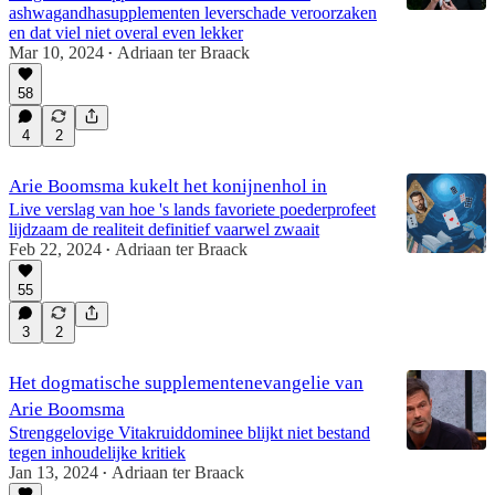
ashwagandhasupplementen leverschade veroorzaken
en dat viel niet overal even lekker
Mar 10, 2024
Adriaan ter Braack
•
58
4
2
Arie Boomsma kukelt het konijnenhol in
Live verslag van hoe 's lands favoriete poederprofeet
lijdzaam de realiteit definitief vaarwel zwaait
Feb 22, 2024
Adriaan ter Braack
•
55
3
2
Het dogmatische supplementenevangelie van
Arie Boomsma
Strenggelovige Vitakruiddominee blijkt niet bestand
tegen inhoudelijke kritiek
Jan 13, 2024
Adriaan ter Braack
•