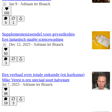
Jan 9
Adriaan ter Braack
•
155
6
1
Supplementenzwendel voor gevorderden
Een fantastisch staaltje sciencewashing
Dec 12, 2025
Adriaan ter Braack
•
50
3
Een verhaal over totale onkunde (en kurkuma)
Mike Verest is een speciaal soort halvegare
Jul 7, 2025
Adriaan ter Braack
•
98
19
3