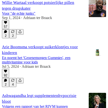
Willie Wartaal verkoopt potsierlijke pillen
tegen drugskater
Voor "de echte junks"
Sep 1, 2024
Adriaan ter Braack
•
57
2
2
Arie Boomsma verkoopt suikerklontjes voor
kinderen
En noemt het 'Groenemorgen Gummies', een
multivitamine voor kids
Jul 5, 2024
Adriaan ter Braack
•
92
2
4
Ashwagandha legt supplementenhypocrisie
bloot
Volgens een rapport van het RIVM kunnen