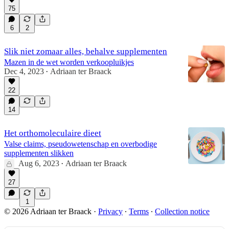
75
6
2
Slik niet zomaar alles, behalve supplementen
Mazen in de wet worden verkoopluikjes
Dec 4, 2023
Adriaan ter Braack
•
22
14
Het orthomoleculaire dieet
Valse claims, pseudowetenschap en overbodige
supplementen slikken
Aug 6, 2023
Adriaan ter Braack
•
27
1
© 2026 Adriaan ter Braack
·
Privacy
∙
Terms
∙
Collection notice