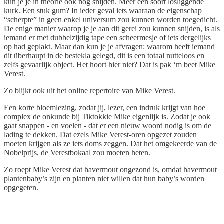
kun je je in theorie ook nog snijden. Meer een soort losliggende
kurk. Een stuk gum? In ieder geval iets waaraan de eigenschap
“scherpte” in geen enkel universum zou kunnen worden toegedicht.
De enige manier waarop je je aan dit gerei zou kunnen snijden, is als
iemand er met dubbelzijdig tape een scheermesje of iets dergelijks
op had geplakt. Maar dan kun je je afvragen: waarom heeft iemand
dit überhaupt in de bestekla gelegd, dit is een totaal nutteloos en
zelfs gevaarlijk object. Het hoort hier niet? Dat is pak ‘m beet Mike
Verest.
Zo blijkt ook uit het online repertoire van Mike Verest.
Een korte bloemlezing, zodat jij, lezer, een indruk krijgt van hoe
complex de onkunde bij Tiktokkie Mike eigenlijk is. Zodat je ook
gaat snappen - en voelen - dat er een nieuw woord nodig is om de
lading te dekken. Dat ezels Mike Verest-oren opgezet zouden
moeten krijgen als ze iets doms zeggen. Dat het omgekeerde van de
Nobelprijs, de Verestbokaal zou moeten heten.
Zo roept Mike Verest dat havermout ongezond is, omdat havermout
plantenbaby’s zijn en planten niet willen dat hun baby’s worden
opgegeten.