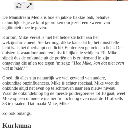
De Mainstream Media is boe en jakkie-bakkie-bah, behalve
natuurlijk als je ze kunt gebruiken om jezelf een zweem van
legitimiteit mee te geven.
Kortom, Mike Verest is niet het helderste licht aan het
welzijnsfirmament. Sterker nog, dikke kans dat hij het minst felle
licht is. Is het überhaupt een licht? Eerder een gebrek aan licht. De
duisternis waardoor anderen juist fel lijken te schijnen. Bij Mike
sijpelt dus de onkunde uit de poriën en is er niemand in zijn
omgeving die af en toe tegen ‘m zegt:
“Hee Mike, kan dat niet even
wat minder?”
Goed, dit alles zijn natuurlijk we wel gewend van andere,
onkundige onzinfluencers. Mike is echter speciaal. Mike weet de
onkunde altijd net even op te schroeven naar een nieuw niveau.
Waar de onkundeknop bij de meeste poldergoeroes tot 10 gaat, weet
Mike op een of andere manier ‘m toch nog even naar de 11 of zelfs
83 te draaien. Dat maakt Mike, Mike.
Zo ook onlangs.
Kurkuma