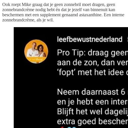
Ook roept Mike graag dat je geen zonnebril moet dragen, geen
zonnebrandcrème nodig hebt én dat je jezelf van binnenuit kan
beschermen met een supplement genaamd astaxanthine. Een interne
zonnebrandcrème, als je wil.