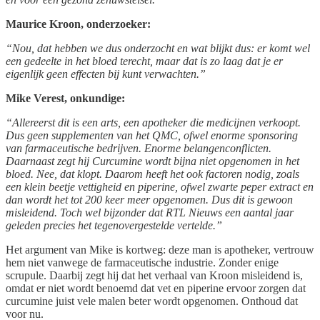
Maurice Kroon, onderzoeker:
“Nou, dat hebben we dus onderzocht en wat blijkt dus: er komt wel
een gedeelte in het bloed terecht, maar dat is zo laag dat je er
eigenlijk geen effecten bij kunt verwachten.”
Mike Verest, onkundige:
“Allereerst dit is een arts, een apotheker die medicijnen verkoopt.
Dus geen supplementen van het QMC, ofwel enorme sponsoring
van farmaceutische bedrijven. Enorme belangenconflicten.
Daarnaast zegt hij Curcumine wordt bijna niet opgenomen in het
bloed. Nee, dat klopt. Daarom heeft het ook factoren nodig, zoals
een klein beetje vettigheid en piperine, ofwel zwarte peper extract en
dan wordt het tot 200 keer meer opgenomen. Dus dit is gewoon
misleidend. Toch wel bijzonder dat RTL Nieuws een aantal jaar
geleden precies het tegenovergestelde vertelde.”
Het argument van Mike is kortweg: deze man is apotheker, vertrouw
hem niet vanwege de farmaceutische industrie. Zonder enige
scrupule. Daarbij zegt hij dat het verhaal van Kroon misleidend is,
omdat er niet wordt benoemd dat vet en piperine ervoor zorgen dat
curcumine juist vele malen beter wordt opgenomen. Onthoud dat
voor nu.