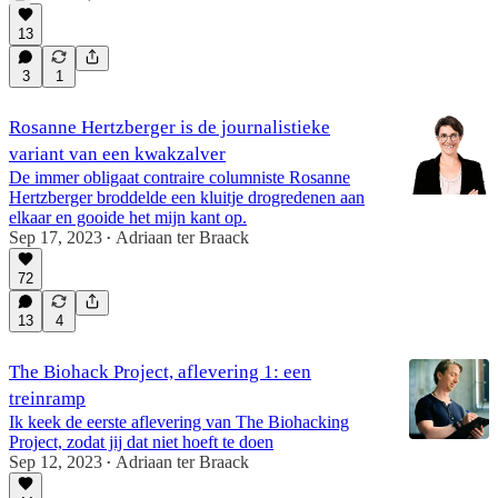
13
3
1
Rosanne Hertzberger is de journalistieke
variant van een kwakzalver
De immer obligaat contraire columniste Rosanne
Hertzberger broddelde een kluitje drogredenen aan
elkaar en gooide het mijn kant op.
Sep 17, 2023
Adriaan ter Braack
•
72
13
4
The Biohack Project, aflevering 1: een
treinramp
Ik keek de eerste aflevering van The Biohacking
Project, zodat jij dat niet hoeft te doen
Sep 12, 2023
Adriaan ter Braack
•