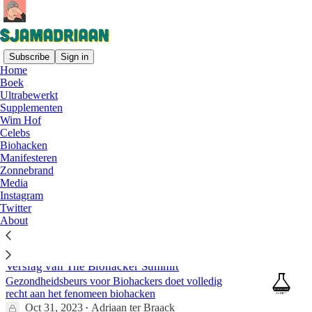
Subscribe
Sign in
Home
Boek
Biohacken
Ultrabewerkt
Supplementen
Wim Hof
Celebs
Een hallucinant staaltje pseudowetenschap
Biohacken
promoten in het AD
Manifesteren
Long covid aanvliegen met biohacken?
Zonnebrand
Feb 25, 2025
Adriaan ter Braack
Media
•
Instagram
Twitter
66
About
1
6
Verslag van The Biohacker Summit
Gezondheidsbeurs voor Biohackers doet volledig
recht aan het fenomeen biohacken
Oct 31, 2023
Adriaan ter Braack
•