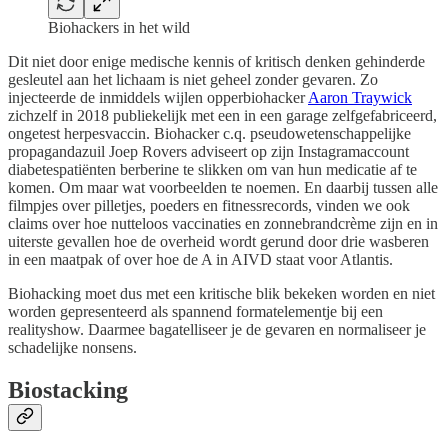
Biohackers in het wild
Dit niet door enige medische kennis of kritisch denken gehinderde
gesleutel aan het lichaam is niet geheel zonder gevaren. Zo
injecteerde de inmiddels wijlen opperbiohacker
Aaron Traywick
zichzelf in 2018 publiekelijk met een in een garage zelfgefabriceerd,
ongetest herpesvaccin. Biohacker c.q. pseudowetenschappelijke
propagandazuil Joep Rovers adviseert op zijn Instagramaccount
diabetespatiënten berberine te slikken om van hun medicatie af te
komen. Om maar wat voorbeelden te noemen. En daarbij tussen alle
filmpjes over pilletjes, poeders en fitnessrecords, vinden we ook
claims over hoe nutteloos vaccinaties en zonnebrandcrème zijn en in
uiterste gevallen hoe de overheid wordt gerund door drie wasberen
in een maatpak of over hoe de A in AIVD staat voor Atlantis.
Biohacking moet dus met een kritische blik bekeken worden en niet
worden gepresenteerd als spannend formatelementje bij een
realityshow. Daarmee bagatelliseer je de gevaren en normaliseer je
schadelijke nonsens.
Biostacking