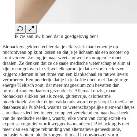
Ik zie aan uw bloed dat u goedgelovig bent
Biohackers geloven echter dat je elk fysiek mankementje op
microniveau op kunt lossen en dat je je lichaam als een scooter op
kunt voeren. Zolang je maar weet aan welke knoppen je moet
draaien. Ze denken dat ze de saaie medische wetenschap te slim af
zijn, maar geloven in vrijwel elk sprookje dat ze voor de kiezen
krijgen: ademen in het ritme van een klankschaal en rauwe levers
verorberen. Een poedertje dat je in je koffie doet, met ‘langdurige
energie’Keltisch zout, dat meer magnesium zou bevatten dan
normaal zout en daarom gezonder is. Allemaal onzin, maar
biohackers slikken het als zoete, glutenvrije, caloriearme
moederkoek. Zonder enige vakkennis wordt er geshopt in medische
databases als PubMed, waarna ze wetenschappelijke niemendalletjes
aan elkaar vlechten tot een compleet vertekend en maakbaar beeld
van de medische realiteit, waarbij elke vorm van complexiteit en
expertise cognitief wordt weggedissonantieerd. Biohacking is niet
meer dan een hippe rebranding van alternatieve geneeskunde,
inclusief vlottere pleitbezorgers, ditmaal in doe-het-zelfvorm.