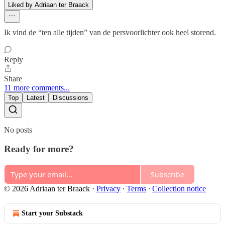
Liked by Adriaan ter Braack
Ik vind de “ten alle tijden” van de persvoorlichter ook heel storend.
Reply
Share
11 more comments...
Top
Latest
Discussions
No posts
Ready for more?
Subscribe
© 2026 Adriaan ter Braack
·
Privacy
∙
Terms
∙
Collection notice
Start your Substack