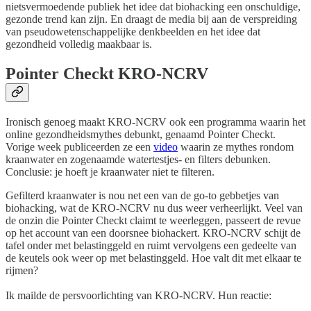
nietsvermoedende publiek het idee dat biohacking een onschuldige,
gezonde trend kan zijn. En draagt de media bij aan de verspreiding
van pseudowetenschappelijke denkbeelden en het idee dat
gezondheid volledig maakbaar is.
Pointer Checkt KRO-NCRV
Ironisch genoeg maakt KRO-NCRV ook een programma waarin het
online gezondheidsmythes debunkt, genaamd Pointer Checkt.
Vorige week publiceerden ze een
video
waarin ze mythes rondom
kraanwater en zogenaamde watertestjes- en filters debunken.
Conclusie: je hoeft je kraanwater niet te filteren.
Gefilterd kraanwater is nou net een van de go-to gebbetjes van
biohacking, wat de KRO-NCRV nu dus weer verheerlijkt. Veel van
de onzin die Pointer Checkt claimt te weerleggen, passeert de revue
op het account van een doorsnee biohackert. KRO-NCRV schijt de
tafel onder met belastinggeld en ruimt vervolgens een gedeelte van
de keutels ook weer op met belastinggeld. Hoe valt dit met elkaar te
rijmen?
Ik mailde de persvoorlichting van KRO-NCRV. Hun reactie: