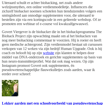
Uiteraard schuilt er achter biohacking, net zoals andere
welzijnsmythes, een online verdienmodelletje. Influencers die
zichzelf biohacker noemen schotelen hun tienduizenden volgers een
smörgåsbord aan onnodige supplementen voor, die uiteraard te
bestellen zijn via een kortingscode in een gelieerde webshop. Of ze
promoten een webinar of e-course vol kwakzalfgewauwel.
Govert Viergever is de biohacker die in het biohackprogramma The
Biohack Project zijn opwachting maakt om al het biohacken van
nog meer biohacking commentaar te voorzien. Hij is roeier en heeft
geen medische achtergrond. Zijn verdienmodel bestaat uit cursussen
verkopen van 12 weken via zijn bedrijf Human Upgrade. Ook is hij
coach en belooft hij op zijn
website
zijn klanten te helpen door
middel van DNA-onderzoek en gerichte supplementen op basis van
hun neuro-transmitterprofiel. Wat dat ook mag wezen. Op zijn
Instagram promoot Govert ook supplementen, én
pseudowetenschappelijke flauwekulletjes zoals aarden, waar ik
eerder over schreef:
Lekker aarden met een schoolvoorbeeld van pseudowetenschap