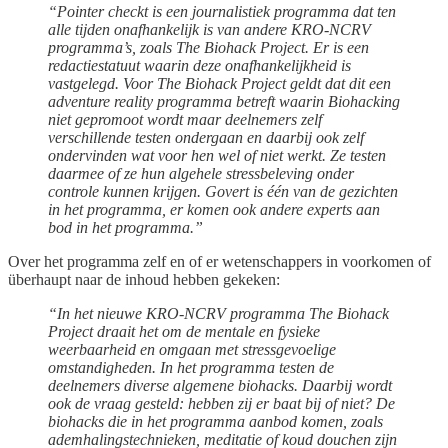
“Pointer checkt is een journalistiek programma dat ten
alle tijden onafhankelijk is van andere KRO-NCRV
programma’s, zoals The Biohack Project. Er is een
redactiestatuut waarin deze onafhankelijkheid is
vastgelegd. Voor The Biohack Project geldt dat dit een
adventure reality programma betreft waarin Biohacking
niet gepromoot wordt maar deelnemers zelf
verschillende testen ondergaan en daarbij ook zelf
ondervinden wat voor hen wel of niet werkt. Ze testen
daarmee of ze hun algehele stressbeleving onder
controle kunnen krijgen. Govert is één van de gezichten
in het programma, er komen ook andere experts aan
bod in het programma.”
Over het programma zelf en of er wetenschappers in voorkomen of
überhaupt naar de inhoud hebben gekeken:
“In het nieuwe KRO-NCRV programma The Biohack
Project draait het om de mentale en fysieke
weerbaarheid en omgaan met stressgevoelige
omstandigheden. In het programma testen de
deelnemers diverse algemene biohacks. Daarbij wordt
ook de vraag gesteld: hebben zij er baat bij of niet? De
biohacks die in het programma aanbod komen, zoals
ademhalingstechnieken, meditatie of koud douchen zijn