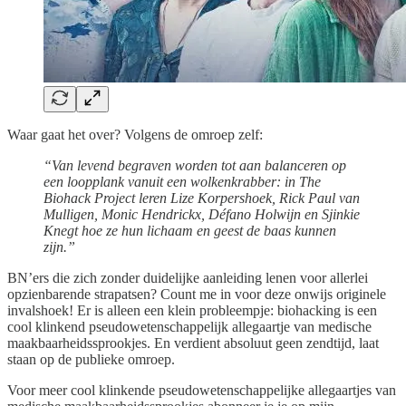
Waar gaat het over? Volgens de omroep zelf:
“Van levend begraven worden tot aan balanceren op
een loopplank vanuit een wolkenkrabber: in The
Biohack Project leren Lize Korpershoek, Rick Paul van
Mulligen, Monic Hendrickx, Défano Holwijn en Sjinkie
Knegt hoe ze hun lichaam en geest de baas kunnen
zijn.”
BN’ers die zich zonder duidelijke aanleiding lenen voor allerlei
opzienbarende strapatsen? Count me in voor deze onwijs originele
invalshoek! Er is alleen een klein probleempje: biohacking is een
cool klinkend pseudowetenschappelijk allegaartje van medische
maakbaarheidssprookjes. En verdient absoluut geen zendtijd, laat
staan op de publieke omroep.
Voor meer cool klinkende pseudowetenschappelijke allegaartjes van