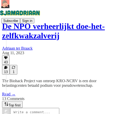
Subscribe
Sign in
De NPO verheerlijkt doe-het-
zelfkwakzalverij
Adriaan ter Braack
Aug 11, 2023
43
13
1
The Biohack Project van omroep KRO-NCRV is een door
belastingcenten betaald podium voor pseudowetenschap.
Read →
13 Comments
Top first