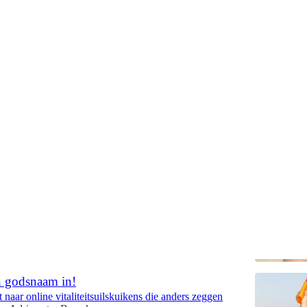
ebrand
s over zonnebrandcrème
tegen de zon, maar ook tegen desinfo van
kies
Adriaan ter Braack
•
n godsnaam in!
et naar online vitaliteitsuilskuikens die anders zeggen