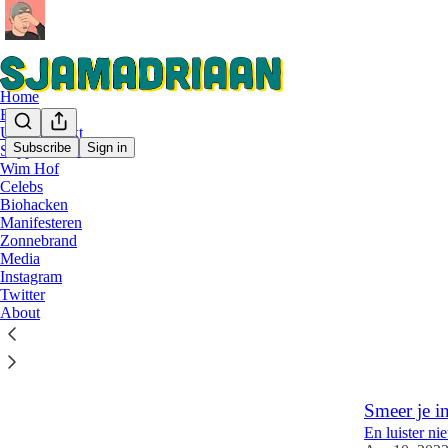
Home
Boek
Ultrabewerkt
Subscribe
Sign in
Supplementen
Wim Hof
Zonn
Celebs
Biohacken
Manifesteren
Vijf mythe
Zonnebrand
Media
Bescherm je 
Instagram
vitaliteitstok
Twitter
Jun 11, 2023
About
66
4
5
Smeer je i
En luister ni