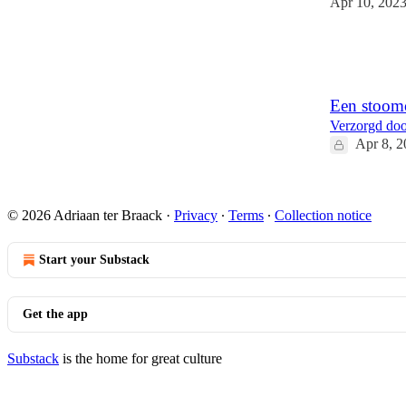
Apr 10, 202
5
1
Een stoomc
Verzorgd doo
Apr 8, 2
14
© 2026 Adriaan ter Braack
·
Privacy
∙
Terms
∙
Collection notice
Start your Substack
Get the app
Substack
is the home for great culture