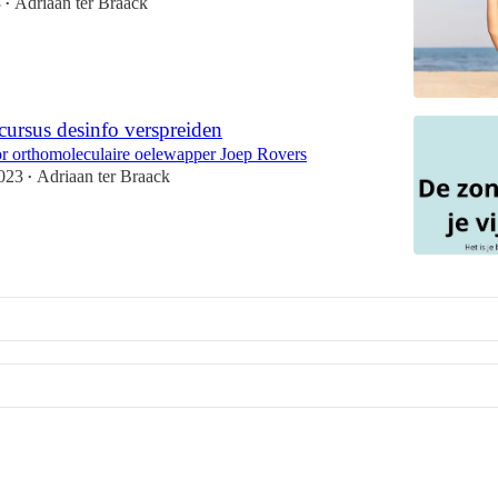
3
Adriaan ter Braack
•
ursus desinfo verspreiden
r orthomoleculaire oelewapper Joep Rovers
023
Adriaan ter Braack
•