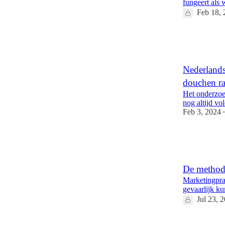
fungeert als
Feb 18, 
27
1
Nederlands
douchen ra
Het onderzoe
nog altijd vo
Feb 3, 2024
•
65
11
1
De method
Marketingpra
gevaarlijk ku
Jul 23, 
29