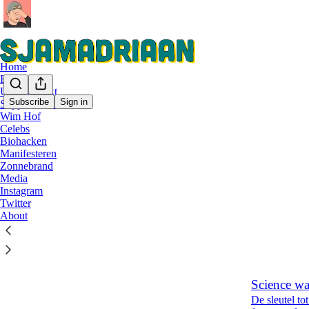
Home
Boek
Ultrabewerkt
Subscribe
Sign in
Supplementen
Wim Hof
Wim 
Celebs
Biohacken
Manifesteren
Trouw gee
Zonnebrand
Media
Als expert 
Instagram
over ijsbadk
Twitter
Feb 26, 
About
21
3
1
Science wa
De sleutel to