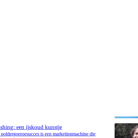
Hof
ft pseudowetenschap een podium
vermomde Wim Hof-coach kan ongehinderd leeglopen
wakzalverij
2024
Adriaan ter Braack
•
shing: een ijskoud kunstje
t poldergoeroesucces is een marketingmachine die