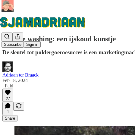
Science washing: een ijskoud kunstje
Subscribe
Sign in
De sleutel tot poldergoeroesucces is een marketingmac
Adriaan ter Braack
Feb 18, 2024
∙ Paid
27
1
Share