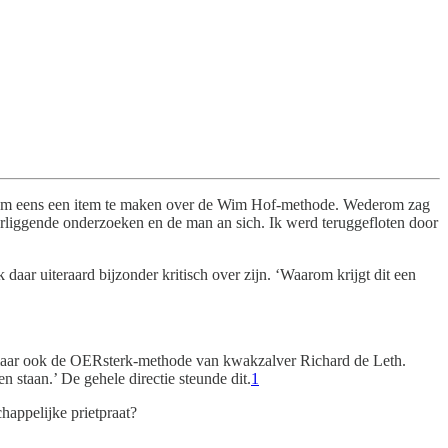
mij om eens een item te maken over de Wim Hof-methode. Wederom zag
erliggende onderzoeken en de man an sich. Ik werd teruggefloten door
aar uiteraard bijzonder kritisch over zijn. ‘Waarom krijgt dit een
en, maar ook de OERsterk-methode van kwakzalver Richard de Leth.
staan.’ De gehele directie steunde dit.
1
happelijke prietpraat?