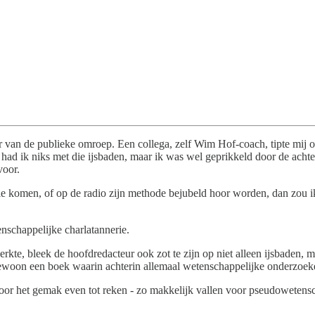
nder van de publieke omroep. Een collega, zelf Wim Hof-coach, tipte 
had ik niks met die ijsbaden, maar ik was wel geprikkeld door de acht
voor.
e komen, of op de radio zijn methode bejubeld hoor worden, dan zou ik d
enschappelijke charlatannerie.
 werkte, bleek de hoofdredacteur ook zot te zijn op niet alleen ijsbad
woon een boek waarin achterin allemaal wetenschappelijke onderzoeken 
oor het gemak even tot reken - zo makkelijk vallen voor pseudowetensc