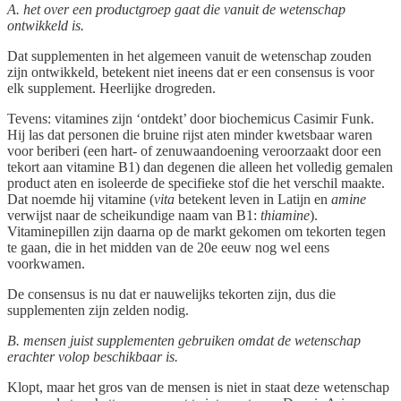
A. het over een productgroep gaat die vanuit de wetenschap
ontwikkeld is.
Dat supplementen in het algemeen vanuit de wetenschap zouden
zijn ontwikkeld, betekent niet ineens dat er een consensus is voor
elk supplement. Heerlijke drogreden.
Tevens: vitamines zijn ‘ontdekt’ door biochemicus Casimir Funk.
Hij las dat personen die bruine rijst aten minder kwetsbaar waren
voor beriberi (een hart- of zenuwaandoening veroorzaakt door een
tekort aan vitamine B1) dan degenen die alleen het volledig gemalen
product aten en isoleerde de specifieke stof die het verschil maakte.
Dat noemde hij vitamine (
vita
betekent leven in Latijn en
amine
verwijst naar de scheikundige naam van B1:
thiamine
).
Vitaminepillen zijn daarna op de markt gekomen om tekorten tegen
te gaan, die in het midden van de 20e eeuw nog wel eens
voorkwamen.
De consensus is nu dat er nauwelijks tekorten zijn, dus die
supplementen zijn zelden nodig.
B. mensen juist supplementen gebruiken omdat de wetenschap
erachter volop beschikbaar is.
Klopt, maar het gros van de mensen is niet in staat deze wetenschap