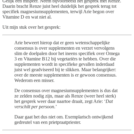
Gelijk een mispeer. Neem bijvoorbeeld het gesprek met Renze.
Daarin bracht Renze juist heel duidelijk het gesprek terug tot
specifiek magnesiumsupplementen, terwijl Arie begon over
Vitamine D en wat niet al.
Uit mijn stuk over het gesprek:
Arie beweert hierop dat er geen wetenschappelijke
consensus is over supplementen en verzet vervolgens
slim de doelpalen door het ineens specifiek over Omega
3 en Vitamine B12 bij vegetariërs te hebben. Over die
supplementen wordt in specifieke gevallen inderdaad
juist wel geadviseerd bij te slikken. Maar belangrijker:
over de meeste supplementen is er gewoon consensus.
Wederom een misser.
De consensus over magnesiumsupplementen is dus dat
ze zelden nodig zijn, maar als Renze (weer heel sterk)
het gesprek weer daar naartoe draait, zegt Arie: ‘
Dat
verschilt per persoon
.’
Daar gaat het dus niet om. Exemplarisch ontwijkend
gedreutel van een prietpraatpriester.