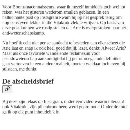
Voor Boomsmaconnaisseurs, waar ik mezelf inmiddels toch wel tot
reken, was het gisteren wederom smullen geblazen. In een
hallucinante post op Instagram kwam hij op het gesprek terug om
nog eens even lekker in die Vitakruidvlek te wrijven. Op basis van
deze post kunnen we rustig stellen dat Arie is overgestoken naar het
anti-wetenschapskamp.
Nu hoef ik echt niet per se aandacht te besteden aan elke scheet die
Arie laat en snap ik ook heel goed dat jij, lezer, denkt: Alweer Arie?
Maar als onze favoriete wandelende reclamezuil voor
pseudowetenschap aankondigt dat hij per ommegaande definitief
gaat vertoeven in een andere realiteit, moeten we daar toch even bij
stilstaan, me dunkt.
De afscheidsbrief
Bij deze zijn relaas op Instagram, onder een video waarin uiteraard
ook Vitakruid, zijn pillenbroodheer, werd gepromoot. Onder de foto
ga ik op elk punt inhoudelijk in.