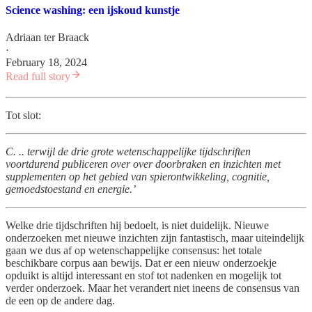
Science washing: een ijskoud kunstje
Adriaan ter Braack
·
February 18, 2024
Read full story
Tot slot:
C. .. terwijl de drie grote wetenschappelijke tijdschriften
voortdurend publiceren over over doorbraken en inzichten met
supplementen op het gebied van spierontwikkeling, cognitie,
gemoedstoestand en energie.’
Welke drie tijdschriften hij bedoelt, is niet duidelijk. Nieuwe
onderzoeken met nieuwe inzichten zijn fantastisch, maar uiteindelijk
gaan we dus af op wetenschappelijke consensus: het totale
beschikbare corpus aan bewijs. Dat er een nieuw onderzoekje
opduikt is altijd interessant en stof tot nadenken en mogelijk tot
verder onderzoek. Maar het verandert niet ineens de consensus van
de een op de andere dag.