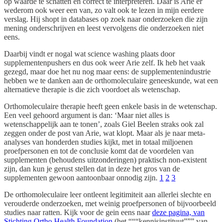
op waarde te schatten en correct te interpreteren. Daar is Arie er
wederom ook weer een van, zo valt ook te lezen in mijn eerdere
verslag. Hij shopt in databases op zoek naar onderzoeken die zijn
mening onderschrijven en leest vervolgens die onderzoeken niet
eens.
Daarbij vindt er nogal wat science washing plaats door
supplementenpushers en dus ook weer Arie zelf. Ik heb het vaak
gezegd, maar doe het nu nog maar eens: de supplementenindustrie
hebben we te danken aan de orthomoleculaire geneeskunde, wat een
alternatieve therapie is die zich voordoet als wetenschap.
Orthomoleculaire therapie heeft geen enkele basis in de wetenschap.
Een veel gehoord argument is dan: ‘Maar niet alles is
wetenschappelijk aan te tonen’, zoals Giel Beelen straks ook zal
zeggen onder de post van Arie, wat klopt. Maar als je naar meta-
analyses van honderden studies kijkt, met in totaal miljoenen
proefpersonen en tot de conclusie komt dat de voordelen van
supplementen (behoudens uitzonderingen) praktisch non-existent
zijn, dan kun je gerust stellen dat in deze het gros van de
supplementen gewoon aantoonbaar onnodig zijn.
1
2
3
De orthomoleculaire leer ontleent legitimiteit aan allerlei slechte en
verouderde onderzoeken, met weinig proefpersonen of bijvoorbeeld
studies naar ratten. Kijk voor de gein eens naar
deze pagina, van
Stichting Ortho Health Foundation
(het “““kennisinstituut””” van