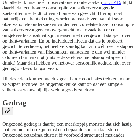
Uit allerlei klinische én observationele onderzoeken
12
13
14
15
blijkt
daarbij dat een hogere consumptie van suikervervangende
zoetstoffen niet leidt tot een afname van gewicht. Hierbij moet
natuurlijk een kanttekening worden gemaakt: veel van dit soort
observationele onderzoeken vinden een correlatie tussen consumptie
van suikervervangers en overgewicht, maar vaak kan er een
omgekeerde causaliteit zijn: mensen met overgewicht stappen over
op light-varianten. En op individueel niveau dat als je probeert
gewicht te verliezen, het heel verstandig kan zijn wél over te stappen
op light-varianten van frisdranken, aangezien je dan wel minder
calorieën binnenkrijgt (mits je deze elders niet alsnog erbij eet of
drinkt) Maar dan hebben we het over persoonlijk gedrag, niet over
gedrag op bevolkingsniveau.
Uit deze data kunnen we dus geen harde conclusies trekken, maar
ze wijzen toch wel de ongemakkelijke kant op dat een simpele
suikertaks waarschijnlijk weinig goeds zal doen.
Gedrag
Ongezond gedrag is daarbij een meerkoppig monster dat zich lastig
laat temmen of op zijn minst een bepaalde kant op laat sturen.
Ongezond eetgedrag clustert bijvoorbeeld structureel met ander