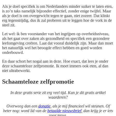
Als je doel specifiek is om Nederlanders minder suiker te laten eten,
is zo’n taks namelijk bijzonder effectief, zonder enige twijfel. Maar
als je doel is om overgewicht tegen te gaan, niet zozeer. Dat klinkt
erg tegenstrijdig, dus ik zal proberen uit te leggen hoe de vork in de
steel zit.
Let wel: ik ben voorstander van het ingrijpen op overheidsniveau,
als het gaat over zaken als gezondheid en specifiek een gezondere
leefomgeving creëren. Laat dat vooral duidelijk zijn. Maar dan moet
het natuurlijk wel het beoogde effect hebben en goed worden
onderbouwd.
En daar schort het nogal aan in deze. Hoe exact, dat lees je onder
deze schaamteloze zelfpromotie. Ik moet immers ook eten, al dan
niet ultrabewerkt.
Schaamteloze zelfpromotie
In deze gratis serie zit erg veel tijd. Kun je dit gratis artikel
waarderen?
Overweeg dan een
donatie
, als je mij financieel wil steunen. Of
beter nog: word lid van de
betaalde nieuwsbrief
, dan krijg je er iets
voor terug.