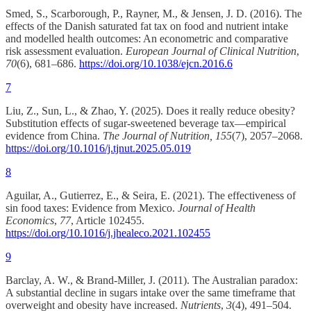
Smed, S., Scarborough, P., Rayner, M., & Jensen, J. D. (2016). The
effects of the Danish saturated fat tax on food and nutrient intake
and modelled health outcomes: An econometric and comparative
risk assessment evaluation.
European Journal of Clinical Nutrition
,
70
(6), 681–686.
https://doi.org/10.1038/ejcn.2016.6
7
Liu, Z., Sun, L., & Zhao, Y. (2025). Does it really reduce obesity?
Substitution effects of sugar-sweetened beverage tax—empirical
evidence from China.
The Journal of Nutrition, 155
(7), 2057–2068.
https://doi.org/10.1016/j.tjnut.2025.05.019
8
Aguilar, A., Gutierrez, E., & Seira, E. (2021). The effectiveness of
sin food taxes: Evidence from Mexico.
Journal of Health
Economics
,
77
, Article 102455.
https://doi.org/10.1016/j.jhealeco.2021.102455
9
Barclay, A. W., & Brand-Miller, J. (2011). The Australian paradox:
A substantial decline in sugars intake over the same timeframe that
overweight and obesity have increased.
Nutrients
,
3
(4), 491–504.