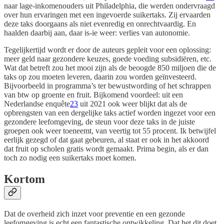
naar lage-inkomenouders uit Philadelphia, die werden ondervraagd
over hun ervaringen met een ingevoerde suikertaks. Zij ervaarden
deze taks doorgaans als niet evenredig en onrechtvaardig. En
haalden daarbij aan, daar is-ie weer: verlies van autonomie.
Tegelijkertijd wordt er door de auteurs gepleit voor een oplossing:
meer geld naar gezondere keuzes, goede voeding subsidiëren, etc.
Wat dat betreft zou het mooi zijn als de beoogde 850 miljoen die de
taks op zou moeten leveren, daarin zou worden geïnvesteerd.
Bijvoorbeeld in programma’s ter bewustwording of het schrappen
van btw op groente en fruit. Bijkomend voordeel: uit een
Nederlandse enquête
23
uit 2021 ook weer blijkt dat als de
opbrengsten van een dergelijke taks actief worden ingezet voor een
gezondere leefomgeving, de steun voor deze taks in de juiste
groepen ook weer toeneemt, van veertig tot 55 procent. Ik betwijfel
eerlijk gezegd of dat gaat gebeuren, al staat er ook in het akkoord
dat fruit op scholen gratis wordt gemaakt. Prima begin, als er dan
toch zo nodig een suikertaks moet komen.
Kortom
Dat de overheid zich inzet voor preventie en een gezonde
leefomgeving is echt een fantastische ontwikkeling. Dat het dit doet