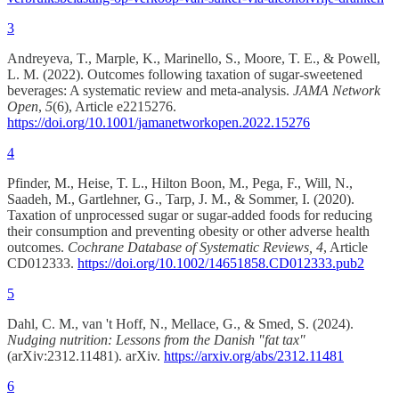
3
Andreyeva, T., Marple, K., Marinello, S., Moore, T. E., & Powell,
L. M. (2022). Outcomes following taxation of sugar-sweetened
beverages: A systematic review and meta-analysis.
JAMA Network
Open
,
5
(6), Article e2215276.
https://doi.org/10.1001/jamanetworkopen.2022.15276
4
Pfinder, M., Heise, T. L., Hilton Boon, M., Pega, F., Will, N.,
Saadeh, M., Gartlehner, G., Tarp, J. M., & Sommer, I. (2020).
Taxation of unprocessed sugar or sugar-added foods for reducing
their consumption and preventing obesity or other adverse health
outcomes.
Cochrane Database of Systematic Reviews, 4
, Article
CD012333.
https://doi.org/10.1002/14651858.CD012333.pub2
5
Dahl, C. M., van 't Hoff, N., Mellace, G., & Smed, S. (2024).
Nudging nutrition: Lessons from the Danish "fat tax"
(arXiv:2312.11481). arXiv.
https://arxiv.org/abs/2312.11481
6