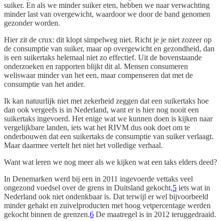
suiker. En als we minder suiker eten, hebben we naar verwachting
minder last van overgewicht, waardoor we door de band genomen
gezonder worden.
Hier zit de crux: dit klopt simpelweg niet. Richt je je niet zozeer op
de consumptie van suiker, maar op overgewicht en gezondheid, dan
is een suikertaks helemaal niet zo effectief. Uit de bovenstaande
onderzoeken en rapporten blijkt dit al. Mensen consumeren
weliswaar minder van het een, maar compenseren dat met de
consumptie van het ander.
Ik kan natuurlijk niet met zekerheid zeggen dat een suikertaks hoe
dan ook vergeefs is in Nederland, want er is hier nog nooit een
suikertaks ingevoerd. Het enige wat we kunnen doen is kijken naar
vergelijkbare landen, iets wat het RIVM dus ook doet om te
onderbouwen dat een suikertaks de consumptie van suiker verlaagt.
Maar daarmee vertelt het niet het volledige verhaal.
Want wat leren we nog meer als we kijken wat een taks elders deed?
In Denemarken werd bij een in 2011 ingevoerde vettaks veel
ongezond voedsel over de grens in Duitsland gekocht,
5
iets wat in
Nederland ook niet ondenkbaar is. Dat terwijl er wel bijvoorbeeld
minder gehakt en zuivelproducten met hoog vetpercentage werden
gekocht binnen de grenzen.
6
De maatregel is in 2012 teruggedraaid.