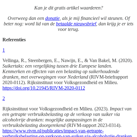
Kan je dit gratis artikel waarderen?
Overweeg dan een
donatie
, als je mij financieel wil steunen. Of
beter nog: word lid van de
betaalde nieuwsbrief
, dan krijg je er iets
voor terug.
Referenties
1
Vellinga, R., Steenbergen, E., Nawijn, E., & Van Bakel, M. (2020).
Suikertaks: een vergelijking tussen drie Europese landen.
Kenmerken en effecten van een belasting op suikerhoudende
dranken, met overwegingen voor Nederland
(RIVM-briefrapport
2020-0112). Rijksinstituut voor Volksgezondheid en Milieu.
https://doi.org/10.21945/RIVM-2020-0112
2
Rijksinstituut voor Volksgezondheid en Milieu. (2023).
Impact van
een getrapte verbruiksbelasting op de verkoop van suiker via
alcoholvrije dranken: mogelijke aanpassingen in de
verbruiksbelasting doorgerekend
(RIVM-rapport 2023-0314).
https://www.rivm.nl/publicaties/impact-van-getrapte-
verbruiksbelasting-op-verkoop-van-suiker-via-alcoholvrije-dranken