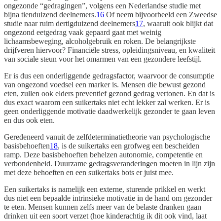
ongezonde “gedragingen”, volgens een Nederlandse studie met
bijna tienduizend deelnemers.
16
Of neem bijvoorbeeld een Zweedse
studie naar ruim dertigduizend deelnemers
17
, waaruit ook blijkt dat
ongezond eetgedrag vaak gepaard gaat met weinig
lichaamsbeweging, alcoholgebruik en roken. De belangrijkste
drijfveren hiervoor? Financiële stress, opleidingsniveau, en kwaliteit
van sociale steun voor het omarmen van een gezondere leefstijl.
Er is dus een onderliggende gedragsfactor, waarvoor de consumptie
van ongezond voedsel een marker is. Mensen die bewust gezond
eten, zullen ook elders preventief gezond gedrag vertonen. En dat is
dus exact waarom een suikertaks niet echt lekker zal werken. Er is
geen onderliggende motivatie daadwerkelijk gezonder te gaan leven
en dus ook eten.
Geredeneerd vanuit de zelfdeterminatietheorie van psychologische
basisbehoeften
18
, is de suikertaks een grofweg een bescheiden
ramp. Deze basisbehoeften behelzen autonomie, competentie en
verbondenheid. Duurzame gedragsveranderingen moeten in lijn zijn
met deze behoeften en een suikertaks bots er juist mee.
Een suikertaks is namelijk een externe, sturende prikkel en werkt
dus niet een bepaalde intrinsieke motivatie in de hand om gezonder
te eten. Mensen kunnen zelfs meer van de belaste dranken gaan
drinken uit een soort verzet (hoe kinderachtig ik dit ook vind, laat