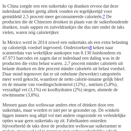
In China zorgde een een suikertaks op dranken ervoor dat deze
inderdaad minder gretig aftrek vonden en tegelijkertijd voor
gemiddeld 2,5 procent meer geconsumeerde calorieën.
7
De
producten die de Chinezen dronken in plaats van de suikerhoudende
dranken, zoals sappen en zuiveldrankjes die dus niet onder de taks
vielen, waren nóg calorierijker.
In Mexico werd in 2014 zowel een suikertaks als een extra belasting
op calorierijk voedsel ingevoerd. Onderzoekers
8
keken naar
scannerdata van wekelijkse aankopen van 8.130 huishoudens en
47.973 barcodes en zagen dat er inderdaad een daling was in de
producten die extra belast waren. 2,7 procent minder calorieën uit
belaste dranken en drie procent minder calorieën uit belast voedsel.
Daar stond tegenover dat er uit onbelaste (bewerkte) categorieën
meer werd gekocht, waardoor de netto calorie-inname gelijk bleef
en de inname van voedingscholesterol (12%) , natrium (5,8%),
verzadigd vet (3,1%) en koolhydraten (2%) stegen, alsmede de
eiwitinname (3,8%).
Mensen gaan dus weliswaar anders eten of drinken door een
suikertaks, maar worden er niet per se gezonder op. De winkels
liggen immers nog altijd vol met andere ongezonde en verleidelijke
opties waar geen suikertaks op zit. Fabrikanten omzeilen
bijvoorbeeld de taks door de producten weliswaar suikerarmer te