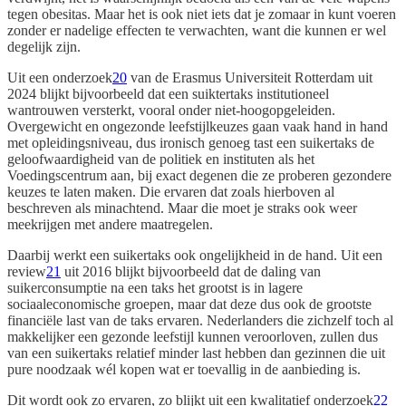
tegen obesitas. Maar het is ook niet iets dat je zomaar in kunt voeren
zonder er nadelige effecten te verwachten, want die kunnen er wel
degelijk zijn.
Uit een onderzoek
20
van de Erasmus Universiteit Rotterdam uit
2024 blijkt bijvoorbeeld dat een suiktertaks institutioneel
wantrouwen versterkt, vooral onder niet-hoogopgeleiden.
Overgewicht en ongezonde leefstijlkeuzes gaan vaak hand in hand
met opleidingsniveau, dus ironisch genoeg tast een suikertaks de
geloofwaardigheid van de politiek en instituten als het
Voedingscentrum aan, bij exact degenen die ze proberen gezondere
keuzes te laten maken. Die ervaren dat zoals hierboven al
beschreven als minachtend. Maar die moet je straks ook weer
meekrijgen met andere maatregelen.
Daarbij werkt een suikertaks ook ongelijkheid in de hand. Uit een
review
21
uit 2016 blijkt bijvoorbeeld dat de daling van
suikerconsumptie na een taks het grootst is in lagere
sociaaleconomische groepen, maar dat deze dus ook de grootste
financiële last van de taks ervaren. Nederlanders die zichzelf toch al
makkelijker een gezonde leefstijl kunnen veroorloven, zullen dus
van een suikertaks relatief minder last hebben dan gezinnen die uit
pure noodzaak wél kopen wat er toevallig in de aanbieding is.
Dit wordt ook zo ervaren, zo blijkt uit een kwalitatief onderzoek
22