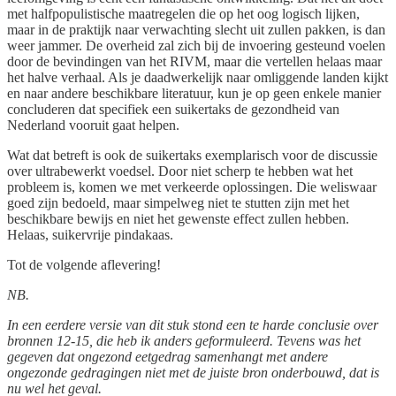
met halfpopulistische maatregelen die op het oog logisch lijken,
maar in de praktijk naar verwachting slecht uit zullen pakken, is dan
weer jammer. De overheid zal zich bij de invoering gesteund voelen
door de bevindingen van het RIVM, maar die vertellen helaas maar
het halve verhaal. Als je daadwerkelijk naar omliggende landen kijkt
en naar andere beschikbare literatuur, kun je op geen enkele manier
concluderen dat specifiek een suikertaks de gezondheid van
Nederland vooruit gaat helpen.
Wat dat betreft is ook de suikertaks exemplarisch voor de discussie
over ultrabewerkt voedsel. Door niet scherp te hebben wat het
probleem is, komen we met verkeerde oplossingen. Die weliswaar
goed zijn bedoeld, maar simpelweg niet te stutten zijn met het
beschikbare bewijs en niet het gewenste effect zullen hebben.
Helaas, suikervrije pindakaas.
Tot de volgende aflevering!
NB.
In een eerdere versie van dit stuk stond een te harde conclusie over
bronnen 12-15, die heb ik anders geformuleerd. Tevens was het
gegeven dat ongezond eetgedrag samenhangt met andere
ongezonde gedragingen niet met de juiste bron onderbouwd, dat is
nu wel het geval.