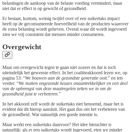
belastingen de aankoop van de belaste voeding vermindert, maar
niet dat er effect is op gewicht of gezondheid.
Er bestaat, kortom, weinig twijfel over of een suikertaks impact
heeft op de geconsumeerde hoeveelheid van de producten waarover
de extra belasting wordt geheven. Overal waar dit wordt ingevoerd
zien we vrij consistent dat mensen minder consumeren.
Overgewicht
Maar om overgewicht tegen te gaan niet zozeer en dat is toch
uiteindelijk het gewenste effect. In het coalitieakkoord lezen we, op
pagina 53: “
We bouwen aan de gezondste generatie ooit.
” en iets
verder: “
We maken ongezonde keuzes onaantrekkelijker en een deel
van de opbrengst van deze maatregelen zetten we in om de
gezondheid juist te verbeteren.
”
In het akkoord zelf wordt de suikertaks niet benoemd, maar het is
evident dat dit hierop aansluit. Het gaat dus om het verbeteren van
de gezondheid. Wat natuurlijk een goede intentie is.
Maar werkt een suikertaks daarvoor? Het idee hierachter is
natuurlijk: als er een suikertaks wordt ingevoerd, eten we minder