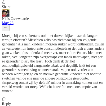
Share
Niels Ossewaarde
May 23
Moet je bij een suikertaks ook niet durven kijken naar de langere
termijn effecten? Misschien zelfs pas zichtbaar bij een volgende
generatie? Als mijn kinderen morgen suiker wordt onthouden, zullen
ze vanwege hun ingeprente consumptiegedrag de rush ergens anders
gaan zoeken, dus inderdaad meer vet, meer calorieën etc. Idem met
roken, veel jongeren zijn overgestapt van tabak naar vapen, niet per
se gezonder to say the least. Toch denk ik dat het
ontmoedigingsbeleid aangaande tabak wel degelijk leidt tot een
gezondere samenleving wanneer straks vapen ook verder aan
banden wordt gelegd en de nieuwe generatie kinderen niet hoeft te
switchen van de ene naar de andere ongezonde gewoonte,
simpelweg omdat zij 'by default' minder in aanraking komen met en
verleid worden tot troep. Wellicht hetzelfde met consumptie van
suiker?
Reply