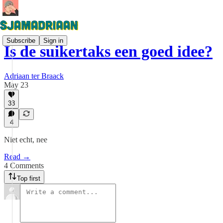
Subscribe
Sign in
Is de suikertaks een goed idee?
Adriaan ter Braack
May 23
33
4
Niet echt, nee
Read →
4 Comments
Top first