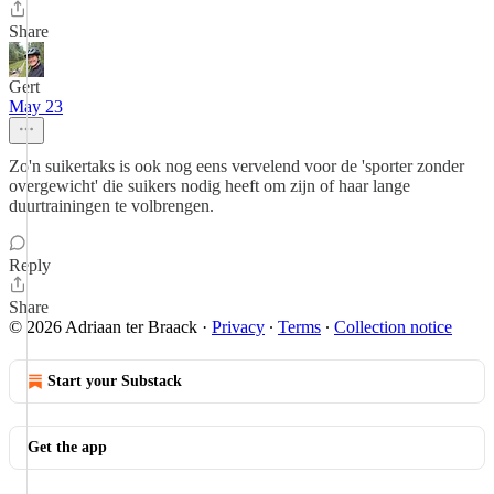
Share
Gert
May 23
Zo'n suikertaks is ook nog eens vervelend voor de 'sporter zonder
overgewicht' die suikers nodig heeft om zijn of haar lange
duurtrainingen te volbrengen.
Reply
Share
© 2026 Adriaan ter Braack
·
Privacy
∙
Terms
∙
Collection notice
Start your Substack
Get the app