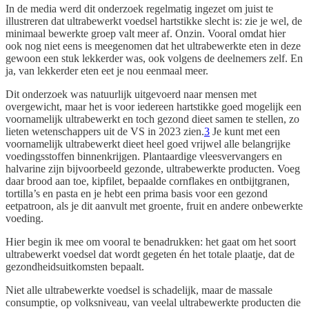
In de media werd dit onderzoek regelmatig ingezet om juist te
illustreren dat ultrabewerkt voedsel hartstikke slecht is: zie je wel, de
minimaal bewerkte groep valt meer af. Onzin. Vooral omdat hier
ook nog niet eens is meegenomen dat het ultrabewerkte eten in deze
gewoon een stuk lekkerder was, ook volgens de deelnemers zelf. En
ja, van lekkerder eten eet je nou eenmaal meer.
Dit onderzoek was natuurlijk uitgevoerd naar mensen met
overgewicht, maar het is voor iedereen hartstikke goed mogelijk een
voornamelijk ultrabewerkt en toch gezond dieet samen te stellen, zo
lieten wetenschappers uit de VS in 2023 zien.
3
Je kunt met een
voornamelijk ultrabewerkt dieet heel goed vrijwel alle belangrijke
voedingsstoffen binnenkrijgen. Plantaardige vleesvervangers en
halvarine zijn bijvoorbeeld gezonde, ultrabewerkte producten. Voeg
daar brood aan toe, kipfilet, bepaalde cornflakes en ontbijtgranen,
tortilla’s en pasta en je hebt een prima basis voor een gezond
eetpatroon, als je dit aanvult met groente, fruit en andere onbewerkte
voeding.
Hier begin ik mee om vooral te benadrukken: het gaat om het soort
ultrabewerkt voedsel dat wordt gegeten én het totale plaatje, dat de
gezondheidsuitkomsten bepaalt.
Niet alle ultrabewerkte voedsel is schadelijk, maar de massale
consumptie, op volksniveau, van veelal ultrabewerkte producten die