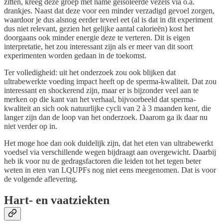
zitten, kreeg deze groep met name geïsoleerde vezels via o.a.
drankjes. Naast dat deze voor een minder verzadigd gevoel zorgen,
waardoor je dus alsnog eerder teveel eet (al is dat in dit experiment
dus niet relevant, gezien het gelijke aantal calorieën) kost het
doorgaans ook minder energie deze te verteren. Dit is eigen
interpretatie, het zou interessant zijn als er meer van dit soort
experimenten worden gedaan in de toekomst.
Ter volledigheid: uit het onderzoek zou ook blijken dat
ultrabewerkte voeding impact heeft op de sperma-kwaliteit. Dat zou
interessant en shockerend zijn, maar er is bijzonder veel aan te
merken op die kant van het verhaal, bijvoorbeeld dat sperma-
kwaliteit an sich ook natuurlijke cycli van 2 à 3 maanden kent, die
langer zijn dan de loop van het onderzoek. Daarom ga ik daar nu
niet verder op in.
Het moge hoe dan ook duidelijk zijn, dat het eten van ultrabewerkt
voedsel via verschillende wegen bijdraagt aan overgewicht. Daarbij
heb ik voor nu de gedragsfactoren die leiden tot het tegen beter
weten in eten van LQUPFs nog niet eens meegenomen. Dat is voor
de volgende aflevering.
Hart- en vaatziekten