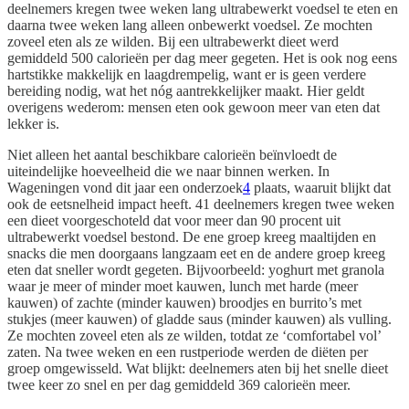
deelnemers kregen twee weken lang ultrabewerkt voedsel te eten en
daarna twee weken lang alleen onbewerkt voedsel. Ze mochten
zoveel eten als ze wilden. Bij een ultrabewerkt dieet werd
gemiddeld 500 calorieën per dag meer gegeten. Het is ook nog eens
hartstikke makkelijk en laagdrempelig, want er is geen verdere
bereiding nodig, wat het nóg aantrekkelijker maakt. Hier geldt
overigens wederom: mensen eten ook gewoon meer van eten dat
lekker is.
Niet alleen het aantal beschikbare calorieën beïnvloedt de
uiteindelijke hoeveelheid die we naar binnen werken. In
Wageningen vond dit jaar een onderzoek
4
plaats, waaruit blijkt dat
ook de eetsnelheid impact heeft. 41 deelnemers kregen twee weken
een dieet voorgeschoteld dat voor meer dan 90 procent uit
ultrabewerkt voedsel bestond. De ene groep kreeg maaltijden en
snacks die men doorgaans langzaam eet en de andere groep kreeg
eten dat sneller wordt gegeten. Bijvoorbeeld: yoghurt met granola
waar je meer of minder moet kauwen, lunch met harde (meer
kauwen) of zachte (minder kauwen) broodjes en burrito’s met
stukjes (meer kauwen) of gladde saus (minder kauwen) als vulling.
Ze mochten zoveel eten als ze wilden, totdat ze ‘comfortabel vol’
zaten. Na twee weken en een rustperiode werden de diëten per
groep omgewisseld. Wat blijkt: deelnemers aten bij het snelle dieet
twee keer zo snel en per dag gemiddeld 369 calorieën meer.