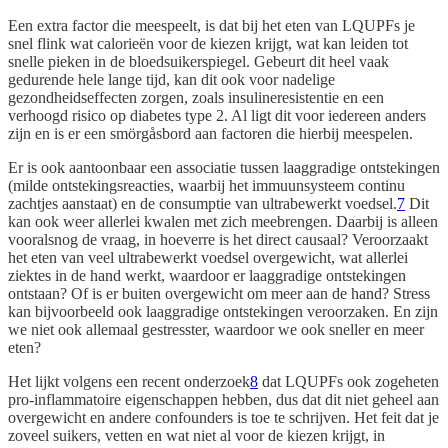
Een extra factor die meespeelt, is dat bij het eten van LQUPFs je
snel flink wat calorieën voor de kiezen krijgt, wat kan leiden tot
snelle pieken in de bloedsuikerspiegel. Gebeurt dit heel vaak
gedurende hele lange tijd, kan dit ook voor nadelige
gezondheidseffecten zorgen, zoals insulineresistentie en een
verhoogd risico op diabetes type 2. Al ligt dit voor iedereen anders
zijn en is er een smörgåsbord aan factoren die hierbij meespelen.
Er is ook aantoonbaar een associatie tussen laaggradige ontstekingen
(milde ontstekingsreacties, waarbij het immuunsysteem continu
zachtjes aanstaat) en de consumptie van ultrabewerkt voedsel.
7
Dit
kan ook weer allerlei kwalen met zich meebrengen. Daarbij is alleen
vooralsnog de vraag, in hoeverre is het direct causaal? Veroorzaakt
het eten van veel ultrabewerkt voedsel overgewicht, wat allerlei
ziektes in de hand werkt, waardoor er laaggradige ontstekingen
ontstaan? Of is er buiten overgewicht om meer aan de hand? Stress
kan bijvoorbeeld ook laaggradige ontstekingen veroorzaken. En zijn
we niet ook allemaal gestresster, waardoor we ook sneller en meer
eten?
Het lijkt volgens een recent onderzoek
8
dat LQUPFs ook zogeheten
pro-inflammatoire eigenschappen hebben, dus dat dit niet geheel aan
overgewicht en andere confounders is toe te schrijven. Het feit dat je
zoveel suikers, vetten en wat niet al voor de kiezen krijgt, in