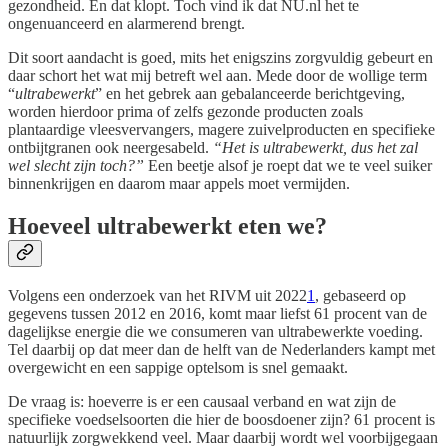
gezondheid. En dat klopt. Toch vind ik dat NU.nl het te
ongenuanceerd en alarmerend brengt.
Dit soort aandacht is goed, mits het enigszins zorgvuldig gebeurt en
daar schort het wat mij betreft wel aan. Mede door de wollige term
“
ultrabewerkt
” en het gebrek aan gebalanceerde berichtgeving,
worden hierdoor prima of zelfs gezonde producten zoals
plantaardige vleesvervangers, magere zuivelproducten en specifieke
ontbijtgranen ook neergesabeld.
“Het is ultrabewerkt, dus het zal
wel slecht zijn toch?”
Een beetje alsof je roept dat we te veel suiker
binnenkrijgen en daarom maar appels moet vermijden.
Hoeveel ultrabewerkt eten we?
Volgens een onderzoek van het RIVM uit 2022
1
, gebaseerd op
gegevens tussen 2012 en 2016, komt maar liefst 61 procent van de
dagelijkse energie die we consumeren van ultrabewerkte voeding.
Tel daarbij op dat meer dan de helft van de Nederlanders kampt met
overgewicht en een sappige optelsom is snel gemaakt.
De vraag is: hoeverre is er een causaal verband en wat zijn de
specifieke voedselsoorten die hier de boosdoener zijn? 61 procent is
natuurlijk zorgwekkend veel. Maar daarbij wordt wel voorbijgegaan