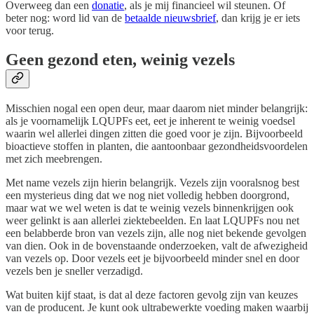
Overweeg dan een
donatie
, als je mij financieel wil steunen. Of
beter nog: word lid van de
betaalde nieuwsbrief
, dan krijg je er iets
voor terug.
Geen gezond eten, weinig vezels
Misschien nogal een open deur, maar daarom niet minder belangrijk:
als je voornamelijk LQUPFs eet, eet je inherent te weinig voedsel
waarin wel allerlei dingen zitten die goed voor je zijn. Bijvoorbeeld
bioactieve stoffen in planten, die aantoonbaar gezondheidsvoordelen
met zich meebrengen.
Met name vezels zijn hierin belangrijk. Vezels zijn vooralsnog best
een mysterieus ding dat we nog niet volledig hebben doorgrond,
maar wat we wel weten is dat te weinig vezels binnenkrijgen ook
weer gelinkt is aan allerlei ziektebeelden. En laat LQUPFs nou net
een belabberde bron van vezels zijn, alle nog niet bekende gevolgen
van dien. Ook in de bovenstaande onderzoeken, valt de afwezigheid
van vezels op. Door vezels eet je bijvoorbeeld minder snel en door
vezels ben je sneller verzadigd.
Wat buiten kijf staat, is dat al deze factoren gevolg zijn van keuzes
van de producent. Je kunt ook ultrabewerkte voeding maken waarbij