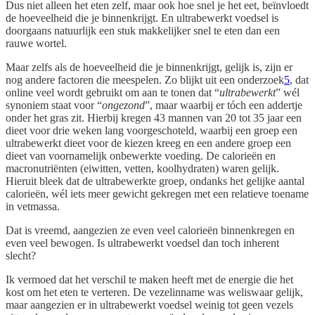
Dus niet alleen het eten zelf, maar ook hoe snel je het eet, beïnvloedt
de hoeveelheid die je binnenkrijgt. En ultrabewerkt voedsel is
doorgaans natuurlijk een stuk makkelijker snel te eten dan een
rauwe wortel.
Maar zelfs als de hoeveelheid die je binnenkrijgt, gelijk is, zijn er
nog andere factoren die meespelen. Zo blijkt uit een onderzoek
5
, dat
online veel wordt gebruikt om aan te tonen dat “
ultrabewerkt
” wél
synoniem staat voor “
ongezond
”, maar waarbij er tóch een addertje
onder het gras zit. Hierbij kregen 43 mannen van 20 tot 35 jaar een
dieet voor drie weken lang voorgeschoteld, waarbij een groep een
ultrabewerkt dieet voor de kiezen kreeg en een andere groep een
dieet van voornamelijk onbewerkte voeding. De calorieën en
macronutriënten (eiwitten, vetten, koolhydraten) waren gelijk.
Hieruit bleek dat de ultrabewerkte groep, ondanks het gelijke aantal
calorieën, wél iets meer gewicht gekregen met een relatieve toename
in vetmassa.
Dat is vreemd, aangezien ze even veel calorieën binnenkregen en
even veel bewogen. Is ultrabewerkt voedsel dan toch inherent
slecht?
Ik vermoed dat het verschil te maken heeft met de energie die het
kost om het eten te verteren. De vezelinname was weliswaar gelijk,
maar aangezien er in ultrabewerkt voedsel weinig tot geen vezels