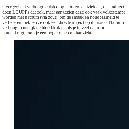
Overgewicht verhoogt je risico op hart- en vaatziekten, dus indirect
doen LQUPFs dat ook, maar aangezien deze ook vaak volgestampt
worden met natrium (via zout), om de smaak en houdbaarheid te
verbeteren, hebben ze ook een directe impact op dit risico. Natrium
verhoogt namelijk de bloeddruk en als je te veel natrium
binnenkrijgt, loop je een hoger risico op hartziekten.