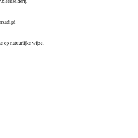
.bleekselderij.
erzadigd.
e op natuurlijke wijze.