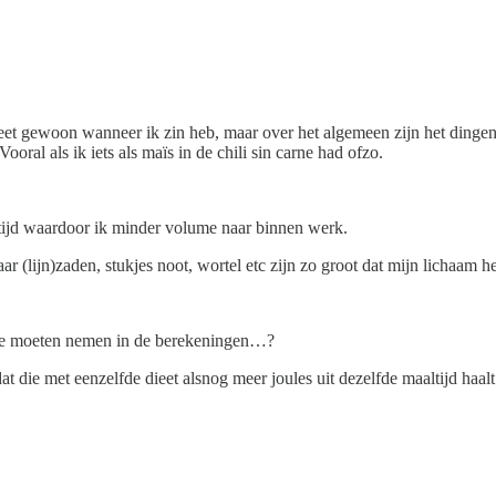
 eet gewoon wanneer ik zin heb, maar over het algemeen zijn het dingen
ral als ik iets als maïs in de chili sin carne had ofzo.
 tijd waardoor ik minder volume naar binnen werk.
 (lijn)zaden, stukjes noot, wortel etc zijn zo groot dat mijn lichaam h
’ mee moeten nemen in de berekeningen…?
at die met eenzelfde dieet alsnog meer joules uit dezelfde maaltijd haa