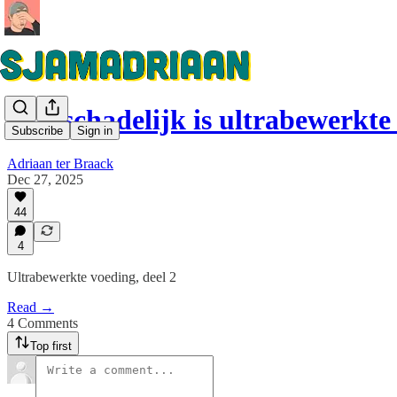
Hoe schadelijk is ultrabewerkte
Subscribe
Sign in
Adriaan ter Braack
Dec 27, 2025
44
4
Ultrabewerkte voeding, deel 2
Read →
4 Comments
Top first