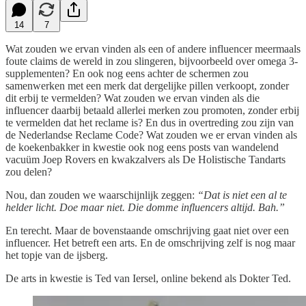
14
7
Wat zouden we ervan vinden als een of andere influencer meermaals
foute claims de wereld in zou slingeren, bijvoorbeeld over omega 3-
supplementen? En ook nog eens achter de schermen zou
samenwerken met een merk dat dergelijke pillen verkoopt, zonder
dit erbij te vermelden? Wat zouden we ervan vinden als die
influencer daarbij betaald allerlei merken zou promoten, zonder erbij
te vermelden dat het reclame is? En dus in overtreding zou zijn van
de Nederlandse Reclame Code? Wat zouden we er ervan vinden als
de koekenbakker in kwestie ook nog eens posts van wandelend
vacuüm Joep Rovers en kwakzalvers als De Holistische Tandarts
zou delen?
Nou, dan zouden we waarschijnlijk zeggen:
“Dat is niet een al te
helder licht. Doe maar niet. Die domme influencers altijd. Bah.”
En terecht. Maar de bovenstaande omschrijving gaat niet over een
influencer. Het betreft een arts. En de omschrijving zelf is nog maar
het topje van de ijsberg.
De arts in kwestie is Ted van Iersel, online bekend als Dokter Ted.