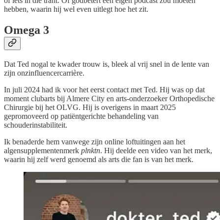
of iets in die trant. Of godbetert een eigen podcast zou moeten
hebben, waarin hij wel even uitlegt hoe het zit.
Omega 3
Dat Ted nogal te kwader trouw is, bleek al vrij snel in de lente van
zijn onzinfluencercarrière.
In juli 2024 had ik voor het eerst contact met Ted. Hij was op dat
moment clubarts bij Almere City en arts-onderzoeker Orthopedische
Chirurgie bij het OLVG. Hij is overigens in maart 2025
gepromoveerd op patiëntgerichte behandeling van
schouderinstabiliteit.
Ik benaderde hem vanwege zijn online loftuitingen aan het
algensupplementenmerk
plnktn
. Hij deelde een video van het merk,
waarin hij zelf werd genoemd als arts die fan is van het merk.