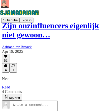
Subscribe
Sign in
Zijn onzinfluencers eigenlijk
niet gewoon…
Adriaan ter Braack
Apr 18, 2025
52
4
1
Nee
Read →
4 Comments
Top first