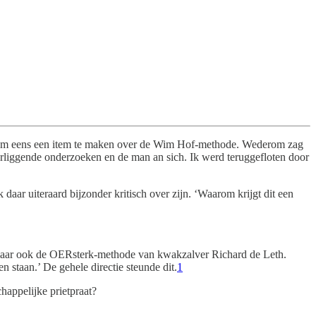
mij om eens een item te maken over de Wim Hof-methode. Wederom zag
erliggende onderzoeken en de man an sich. Ik werd teruggefloten door
aar uiteraard bijzonder kritisch over zijn. ‘Waarom krijgt dit een
en, maar ook de OERsterk-methode van kwakzalver Richard de Leth.
staan.’ De gehele directie steunde dit.
1
happelijke prietpraat?