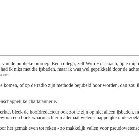
nder van de publieke omroep. Een collega, zelf Wim Hof-coach, tipte 
had ik niks met die ijsbaden, maar ik was wel geprikkeld door de acht
voor.
e komen, of op de radio zijn methode bejubeld hoor worden, dan zou ik d
enschappelijke charlatannerie.
 werkte, bleek de hoofdredacteur ook zot te zijn op niet alleen ijsbad
woon een boek waarin achterin allemaal wetenschappelijke onderzoeken 
oor het gemak even tot reken - zo makkelijk vallen voor pseudowetensc