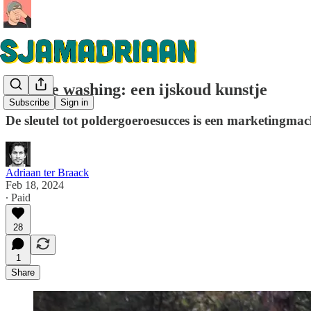
Science washing: een ijskoud kunstje
Subscribe
Sign in
De sleutel tot poldergoeroesucces is een marketingmac
Adriaan ter Braack
Feb 18, 2024
∙ Paid
28
1
Share