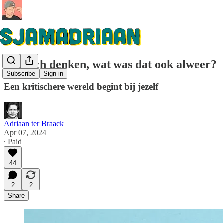
Kritisch denken, wat was dat ook alweer?
Subscribe
Sign in
Een kritischere wereld begint bij jezelf
Adriaan ter Braack
Apr 07, 2024
∙ Paid
44
2
2
Share