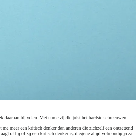
k daaraan bij velen. Met name zij die juist het hardste schreeuwen.
kt me meer een kritisch denker dan anderen die zichzelf een ontzettend
agt of hij of zij een kritisch denker is, diegene altijd volmondig ja zal