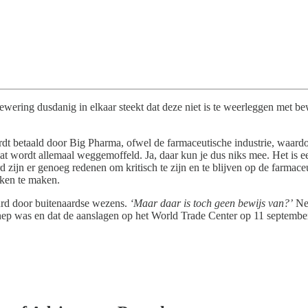
wering dusdanig in elkaar steekt dat deze niet is te weerleggen met bewi
dt betaald door Big Pharma, ofwel de farmaceutische industrie, waard
t wordt allemaal weggemoffeld. Ja, daar kun je dus niks mee. Het is ee
d zijn er genoeg redenen om kritisch te zijn en te blijven op de farmaceu
nken te maken.
urd door buitenaardse wezens.
‘Maar daar is toch geen bewijs van?’
Nee
ng nep was en dat de aanslagen op het World Trade Center op 11 septemb