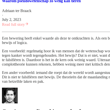
Waarom pseudowetenschap zo welig kan tieren
Adriaan ter Braack
·
July 2, 2023
Read full story
Een bewering heeft enkel waarde als deze te ontkrachten is. Als een be
bewijs of logica.
Een voorbeeld: regelmatig hoor ik van mensen dat de wetenschap wor
tegen kanker wordt tegengehouden. Het bewijs? Dat is er niet, want da
te falsifiëren is. Daardoor is het in de kern ook weinig waard. Uiteraar
complottheorie kunnen rekenen, hebben weinig meer met kritisch de
Een ander voorbeeld: iemand die roept dat de wereld wordt aangestu
Dit is niet te falsifiëren met bewijs. De theorieën dat de maanlandi
van hetzelfde laken en pak.