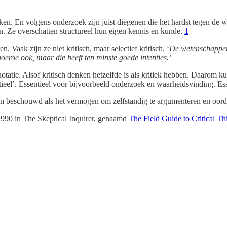
nken. En volgens onderzoek zijn juist diegenen die het hardst tegen de
n. Ze overschatten structureel hun eigen kennis en kunde.
1
 Vaak zijn ze niet kritisch, maar selectief kritisch. ‘
De wetenschappers
eroe ook, maar die heeft ten minste goede intenties.’
tatie. Alsof kritisch denken hetzelfde is als kritiek hebben. Daarom kun
ssentieel’. Essentieel voor bijvoorbeeld onderzoek en waarheidsvinding. E
een beschouwd als het vermogen om zelfstandig te argumenteren en oo
t 1990 in The Skeptical Inquirer, genaamd
The Field Guide to Critical Th