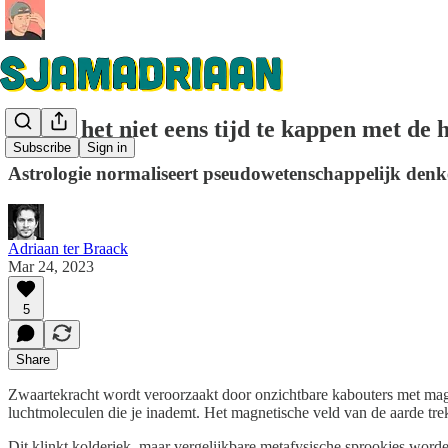
Wordt het niet eens tijd te kappen met de
Subscribe
Sign in
Astrologie normaliseert pseudowetenschappelijk denken
Adriaan ter Braack
Mar 24, 2023
5
Share
Zwaartekracht wordt veroorzaakt door onzichtbare kabouters met magne
luchtmoleculen die je inademt. Het magnetische veld van de aarde trekt
Dit klinkt kolderiek, maar vergelijkbare metafysische sprookjes word