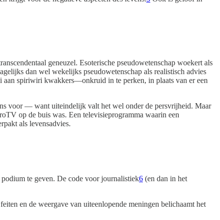
n transcendentaal geneuzel. Esoterische pseudowetenschap woekert als
gelijks dan wel wekelijks pseudowetenschap als realistisch advies
i aan spiriwiri kwakkers—onkruid in te perken, in plaats van er een
s voor — want uiteindelijk valt het wel onder de persvrijheid. Maar
AstroTV op de buis was. Een televisieprogramma waarin een
rpakt als levensadvies.
en podium te geven. De code voor journalistiek
6
(en dan in het
an feiten en de weergave van uiteenlopende meningen belichaamt het