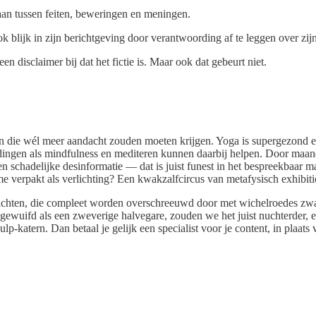
 aan tussen feiten, beweringen en meningen.
ok blijk in zijn berichtgeving door verantwoording af te leggen over zij
n disclaimer bij dat het fictie is. Maar ook dat gebeurt niet.
men die wél meer aandacht zouden moeten krijgen. Yoga is supergezond e
 dingen als mindfulness en mediteren kunnen daarbij helpen. Door maan
n schadelijke desinformatie — dat is juist funest in het bespreekbaar
sme verpakt als verlichting? Een kwakzalfcircus van metafysisch exhibi
richten, die compleet worden overschreeuwd door met wichelroedes zw
gewuifd als een zweverige halvegare, zouden we het juist nuchterder, 
atern. Dan betaal je gelijk een specialist voor je content, in plaats va