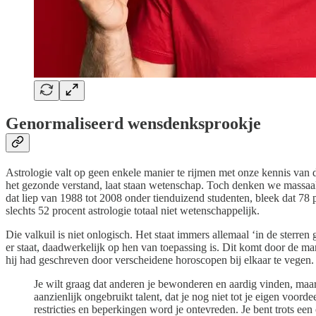
Genormaliseerd wensdenksprookje
Astrologie valt op geen enkele manier te rijmen met onze kennis van 
het gezonde verstand, laat staan wetenschap. Toch denken we massaal d
dat liep van 1988 tot 2008 onder tienduizend studenten, bleek dat 78
slechts 52 procent astrologie totaal niet wetenschappelijk.
Die valkuil is niet onlogisch. Het staat immers allemaal ‘in de sterre
er staat, daadwerkelijk op hen van toepassing is. Dit komt door de ma
hij had geschreven door verscheidene horoscopen bij elkaar te vegen.
Je wilt graag dat anderen je bewonderen en aardig vinden, maar
aanzienlijk ongebruikt talent, dat je nog niet tot je eigen voord
restricties en beperkingen word je ontevreden. Je bent trots ee