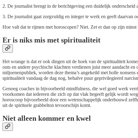
2. De journalist brengt in de berichtgeving een duidelijk onderscheid
3. De journalist gaat zorgvuldig en integer te werk en geeft daarvan o
Hoe valt dat te rijmen met horoscopen? Niet. Zet er dan op zijn minst ee
Er is niks mis met spiritualiteit
Het wrange is dat er ook dingen uit de hoek van de spiritualiteit ko
outs en andere psychische klachten verdienen juist meer aandacht en
miljoenenpubliek, worden deze thema’s angekeild met holle nonsens e
spiritualiteit vandaag de dag nog, behalve puur geprivilegieerd narci
Genoeg coaches in bijvoorbeeld mindfulness, die wel goed werk ver
voorkomen dat iedereen die zich op dat vlak begeeft gelijk wordt weg
horoscoop bijvoorbeeld door een wetenschappelijk onderbouwd zelfhulp-k
uit de spirituele grabbelton tevoorschijn komt.
Niet alleen kommer en kwel