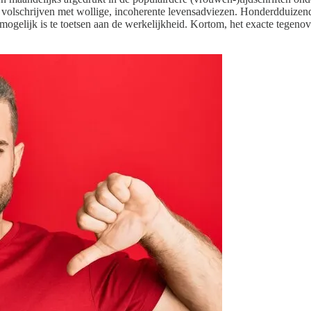
 volschrijven met wollige, incoherente levensadviezen. Honderdduizenden
onmogelijk is te toetsen aan de werkelijkheid. Kortom, het exacte tegen