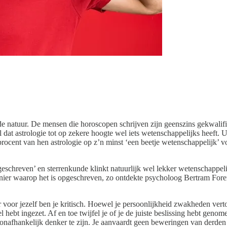
de natuur. De mensen die horoscopen schrijven zijn geenszins gekwalifi
at astrologie tot op zekere hoogte wel iets wetenschappelijks heeft. U
 procent van hen astrologie op z’n minst ‘een beetje wetenschappelijk’
n geschreven’ en sterrenkunde klinkt natuurlijk wel lekker wetenschappel
nier waarop het is opgeschreven, zo ontdekte psycholoog Bertram Forer 
 voor jezelf ben je kritisch. Hoewel je persoonlijkheid zwakheden vert
eel hebt ingezet. Af en toe twijfel je of je de juiste beslissing hebt gen
n onafhankelijk denker te zijn. Je aanvaardt geen beweringen van derden