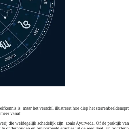
lfkennis is, maar het verschil illustreert hoe diep het sterrenbeeldenspr
t meer vanaf.
rij die weldegelijk schadelijk zijn, zoals Ayurveda. Of de praktijk van 
og te onderhouden en bijvoorbeeld emoties uit de weg gaat. En oogkleppe