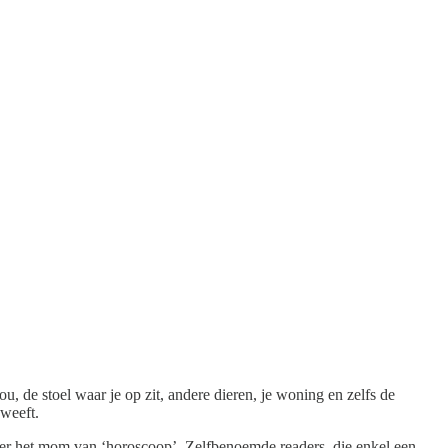
 de stoel waar je op zit, andere dieren, je woning en zelfs de
zweeft.
nder het mom van ‘horoscoop’. Zelfbenoemde readers, die enkel een