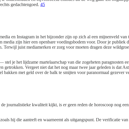
rechts gedachtengoed.
4
5
 media en Instagram in het bijzonder zijn op zich al een mijnenveld va
am media zijn hier een openbare voedingsbodem voor. Door je publiek da
en. Terwijl juist mediamerken er zorg voor moeten dragen deze wildgroe
stel je het lijdzame martelaarschap van die zogeheten paragnosten een
den getrokken. Vergeet niet dat het nog maar twee jaar geleden is dat 
l bakken met geld over de balk te smijten voor paranormaal gezever ve
r de journalistieke kwaliteit kijkt, is er geen reden de horoscoop nog e
zoals hij die aantreft en waarneemt als uitgangspunt. De verificatie v