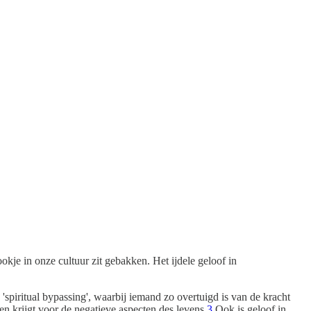
ookje in onze cultuur zit gebakken. Het ijdele geloof in
'spiritual bypassing', waarbij iemand zo overtuigd is van de kracht
n krijgt voor de negatieve aspecten des levens.
3
Ook is geloof in