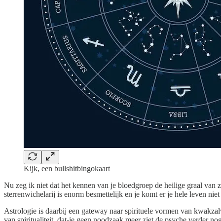
Kijk, een bullshitbingokaart
Nu zeg ik niet dat het kennen van je bloedgroep de heilige graal van ze
sterrenwichelarij is enorm besmettelijk en je komt er je hele leven nie
Astrologie is daarbij een gateway naar spirituele vormen van kwakzalve
van spiritualiteit, dat-ie geen noodzaak meer ziet de psyche verder n