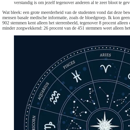
verstandig is om jezelf tegenover anderen al te zeer bloot te g
Wat bleek: een grote meerderheid van de studenten vond dat deze besc
mensen basale medische informatie, zoals de bloedgroep. Ik kon geen 
902 stemmen kent alleen het sterrenbeeld, tegenover 8 procent alleen 
minder zorgwekkend: 26 procent van de 451 stemmen weet alleen het 