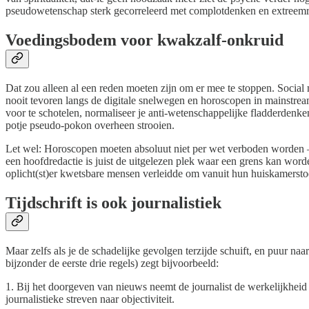
pseudowetenschap sterk gecorreleerd met complotdenken en extreem
Voedingsbodem voor kwakzalf-onkruid
Dat zou alleen al een reden moeten zijn om er mee te stoppen. Social
nooit tevoren langs de digitale snelwegen en horoscopen in mainstre
voor te schotelen, normaliseer je anti-wetenschappelijke fladderdenk
potje pseudo-pokon overheen strooien.
Let wel: Horoscopen moeten absoluut niet per wet verboden worden — 
een hoofdredactie is juist de uitgelezen plek waar een grens kan wor
oplicht(st)er kwetsbare mensen verleidde om vanuit hun huiskamerstoe
Tijdschrift is ook journalistiek
Maar zelfs als je de schadelijke gevolgen terzijde schuift, en puur naa
bijzonder de eerste drie regels) zegt bijvoorbeeld:
1. Bij het doorgeven van nieuws neemt de journalist de werkelijkheid 
journalistieke streven naar objectiviteit.