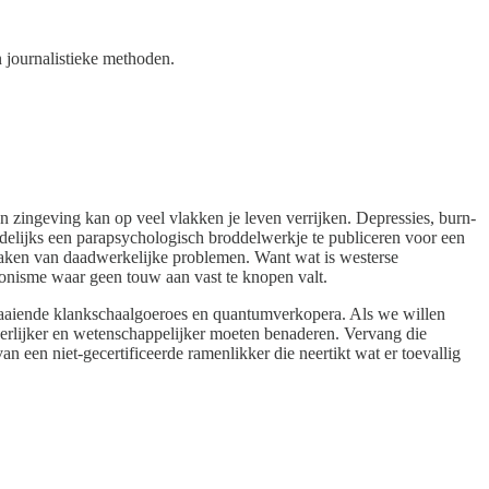
n journalistieke methoden.
n zingeving kan op veel vlakken je leven verrijken. Depressies, burn-
delijks een parapsychologisch broddelwerkje te publiceren voor een
 maken van daadwerkelijke problemen. Want wat is westerse
tionisme waar geen touw aan vast te knopen valt.
aaiende klankschaalgoeroes en quantumverkopera. Als we willen
eerlijker en wetenschappelijker moeten benaderen. Vervang die
n een niet-gecertificeerde ramenlikker die neertikt wat er toevallig