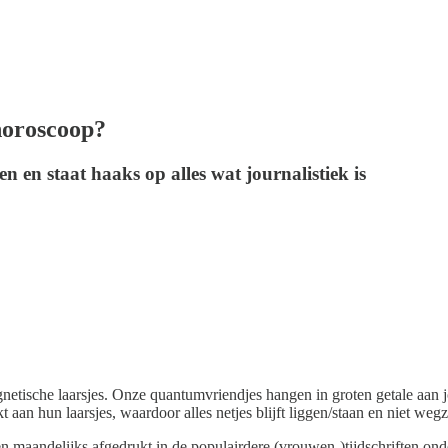
 horoscoop?
 en staat haaks op alles wat journalistiek is
tische laarsjes. Onze quantumvriendjes hangen in groten getale aan jou,
 aan hun laarsjes, waardoor alles netjes blijft liggen/staan en niet weg
en maandelijks afgedrukt in de populairdere (vrouwen-)tijdschriften o