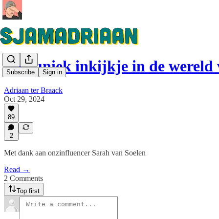
Een uniek inkijkje in de werel
Subscribe
Sign in
Adriaan ter Braack
Oct 29, 2024
89
2
Met dank aan onzinfluencer Sarah van Soelen
Read →
2 Comments
Top first