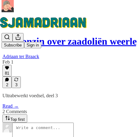
Alle onzin over zaadoliën weerl
Subscribe
Sign in
Adriaan ter Braack
Feb 1
81
2
3
Ultrabewerkt voedsel, deel 3
Read →
2 Comments
Top first