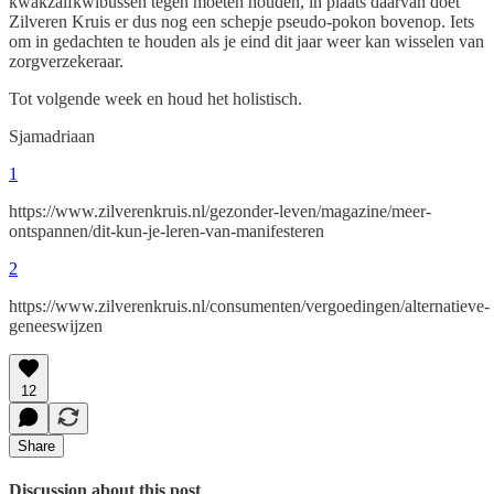
kwakzalfkwibussen tegen moeten houden, in plaats daarvan doet
Zilveren Kruis er dus nog een schepje pseudo-pokon bovenop. Iets
om in gedachten te houden als je eind dit jaar weer kan wisselen van
zorgverzekeraar.
Tot volgende week en houd het holistisch.
Sjamadriaan
1
https://www.zilverenkruis.nl/gezonder-leven/magazine/meer-
ontspannen/dit-kun-je-leren-van-manifesteren
2
https://www.zilverenkruis.nl/consumenten/vergoedingen/alternatieve-
geneeswijzen
12
Share
Discussion about this post