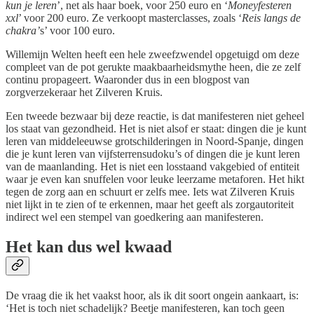
kun je leren
’, net als haar boek, voor 250 euro en ‘
Moneyfesteren
xxl
’ voor 200 euro. Ze verkoopt masterclasses, zoals ‘
Reis langs de
chakra’
s’ voor 100 euro.
Willemijn Welten heeft een hele zweefzwendel opgetuigd om deze
compleet van de pot gerukte maakbaarheidsmythe heen, die ze zelf
continu propageert. Waaronder dus in een blogpost van
zorgverzekeraar het Zilveren Kruis.
Een tweede bezwaar bij deze reactie, is dat manifesteren niet geheel
los staat van gezondheid. Het is niet alsof er staat: dingen die je kunt
leren van middeleeuwse grotschilderingen in Noord-Spanje, dingen
die je kunt leren van vijfsterrensudoku’s of dingen die je kunt leren
van de maanlanding. Het is niet een losstaand vakgebied of entiteit
waar je even kan snuffelen voor leuke leerzame metaforen. Het hikt
tegen de zorg aan en schuurt er zelfs mee. Iets wat Zilveren Kruis
niet lijkt in te zien of te erkennen, maar het geeft als zorgautoriteit
indirect wel een stempel van goedkering aan manifesteren.
Het kan dus wel kwaad
De vraag die ik het vaakst hoor, als ik dit soort ongein aankaart, is:
‘Het is toch niet schadelijk? Beetje manifesteren, kan toch geen