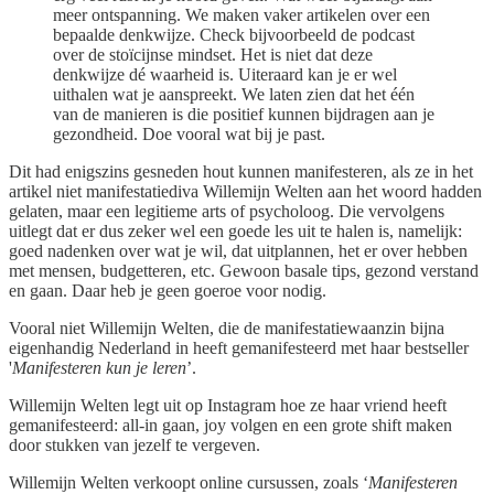
meer ontspanning. We maken vaker artikelen over een
bepaalde denkwijze. Check bijvoorbeeld de podcast
over de stoïcijnse mindset. Het is niet dat deze
denkwijze dé waarheid is. Uiteraard kan je er wel
uithalen wat je aanspreekt. We laten zien dat het één
van de manieren is die positief kunnen bijdragen aan je
gezondheid. Doe vooral wat bij je past.
Dit had enigszins gesneden hout kunnen manifesteren, als ze in het
artikel niet manifestatiediva Willemijn Welten aan het woord hadden
gelaten, maar een legitieme arts of psycholoog. Die vervolgens
uitlegt dat er dus zeker wel een goede les uit te halen is, namelijk:
goed nadenken over wat je wil, dat uitplannen, het er over hebben
met mensen, budgetteren, etc. Gewoon basale tips, gezond verstand
en gaan. Daar heb je geen goeroe voor nodig.
Vooral niet Willemijn Welten, die de manifestatiewaanzin bijna
eigenhandig Nederland in heeft gemanifesteerd met haar bestseller
'
Manifesteren kun je leren
’.
Willemijn Welten legt uit op Instagram hoe ze haar vriend heeft
gemanifesteerd: all-in gaan, joy volgen en een grote shift maken
door stukken van jezelf te vergeven.
Willemijn Welten verkoopt online cursussen, zoals ‘
Manifesteren