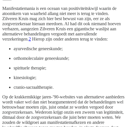
Manifestatiemania is een oceaan van positiviteitskwijl waarin de
atoomkern van waarheid allang niet meer is terug te vinden.
Zilveren Kruis mag zich hier best bewust van zijn, eer ze als
zorgverzekeraar hieraan meedoen. Al had dit ook niemand hoeven
verbazen, aangezien Zilveren Kruis een gigantische waslijst aan
alternatieve behandelingen vergoedt met aanvullende
verzekeringen.
2
Hierop zijn onder anderen terug te vinden:
ayurvedische geneeskunde;
orthomoleculaire geneeskunde;
spirituele therapie;
kinesiologie;
cranio-sacraaltherapie.
Op de krakkemikkige jaren-’90-websites van alternatieve aanbieders
wordt vaker wel dan niet beargumenteerd dat de behandelingen wel
betrouwbaar moeten zijn, juist omdat ze worden vergoed door
zorgverzekeraars. Wederom krijgt onzin een zweem van legitimiteit,
ditmaal door de zorgverzekeraars die juist beter moeten weten. We
zouden de wildgroei aan manifestatiemafkezen en andere