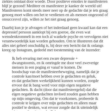
ziektes ontstaat door woede. Door positieve emoties te manifesteren
blijf je gezond! Mediteer en manifesteer je kanker de wereld uit!
Manifesteren komt steeds meer neer op de gedachte dat je iets graag
genoeg moet willen om het te verdienen en als mensen ongezond of
onsuccesvol zijn, willen ze het niet graag genoeg.
Daarbij kun je je afvragen of het inderdaad geen kwaad kan dat een
depressief persoon aanklopt bij een goeroe, die even wat
wensdenkrommelt in een toch al wankele psyche en vervolgens niet
verantwoordelijk kan worden gehouden. Om te illustreren dat dit
alles niet geheel onschuldig is, bij deze een bericht dat ik onlangs
kreeg op Instagram, gedeeld met toestemming van de inzender:
Ik heb ervaring met een zware depressie +
dwangstoornis, en ik omringde me door veel zweverige
mensen in een poging er vanaf te komen. De
boodschap van de manifesteerbeweging, namelijk dat je
controle kan/moet hebben over je gedachten en geluk,
en dat gedachten werkelijkheid kunnen worden, zorgde
ervoor dat ik bang werd voor mijn eigen negatieve
gedachten. Ik dacht (door dat manifesteergelul) dat die
eigen negatieve gedachten invloed zouden gaan hebben
op mijn omgeving. Om dat te voorkomen, probeerde ik
controle te krijgen over mijn gedachten en alleen maar
positief te denken, wat ervoor zorgde dat ik uiteindelijk