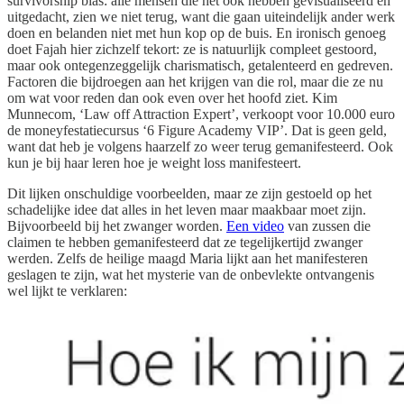
survivorship bias: alle mensen die het ook hebben gevisualiseerd en
uitgedacht, zien we niet terug, want die gaan uiteindelijk ander werk
doen en belanden niet met hun kop op de buis. En ironisch genoeg
doet Fajah hier zichzelf tekort: ze is natuurlijk compleet gestoord,
maar ook ontegenzeggelijk charismatisch, getalenteerd en gedreven.
Factoren die bijdroegen aan het krijgen van die rol, maar die ze nu
om wat voor reden dan ook even over het hoofd ziet. Kim
Munnecom, ‘Law off Attraction Expert’, verkoopt voor 10.000 euro
de moneyfestatiecursus ‘6 Figure Academy VIP’. Dat is geen geld,
want dat heb je volgens haarzelf zo weer terug gemanifesteerd. Ook
kun je bij haar leren hoe je weight loss manifesteert.
Dit lijken onschuldige voorbeelden, maar ze zijn gestoeld op het
schadelijke idee dat alles in het leven maar maakbaar moet zijn.
Bijvoorbeeld bij het zwanger worden.
Een video
van zussen die
claimen te hebben gemanifesteerd dat ze tegelijkertijd zwanger
werden. Zelfs de heilige maagd Maria lijkt aan het manifesteren
geslagen te zijn, wat het mysterie van de onbevlekte ontvangenis
wel lijkt te verklaren: