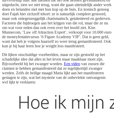
survivorship bias: alle mensen die het ook hebben gevisualiseerd en
uitgedacht, zien we niet terug, want die gaan uiteindelijk ander werk
doen en belanden niet met hun kop op de buis. En ironisch genoeg
doet Fajah hier zichzelf tekort: ze is natuurlijk compleet gestoord,
maar ook ontegenzeggelijk charismatisch, getalenteerd en gedreven.
Factoren die bijdroegen aan het krijgen van die rol, maar die ze nu
om wat voor reden dan ook even over het hoofd ziet. Kim
Munnecom, ‘Law off Attraction Expert’, verkoopt voor 10.000 euro
de moneyfestatiecursus ‘6 Figure Academy VIP’. Dat is geen geld,
want dat heb je volgens haarzelf zo weer terug gemanifesteerd. Ook
kun je bij haar leren hoe je weight loss manifesteert.
Dit lijken onschuldige voorbeelden, maar ze zijn gestoeld op het
schadelijke idee dat alles in het leven maar maakbaar moet zijn.
Bijvoorbeeld bij het zwanger worden.
Een video
van zussen die
claimen te hebben gemanifesteerd dat ze tegelijkertijd zwanger
werden. Zelfs de heilige maagd Maria lijkt aan het manifesteren
geslagen te zijn, wat het mysterie van de onbevlekte ontvangenis
wel lijkt te verklaren: