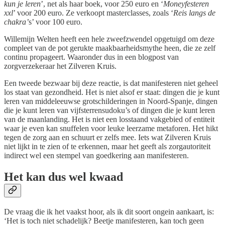
kun je leren
’, net als haar boek, voor 250 euro en ‘
Moneyfesteren
xxl
’ voor 200 euro. Ze verkoopt masterclasses, zoals ‘
Reis langs de
chakra’
s’ voor 100 euro.
Willemijn Welten heeft een hele zweefzwendel opgetuigd om deze
compleet van de pot gerukte maakbaarheidsmythe heen, die ze zelf
continu propageert. Waaronder dus in een blogpost van
zorgverzekeraar het Zilveren Kruis.
Een tweede bezwaar bij deze reactie, is dat manifesteren niet geheel
los staat van gezondheid. Het is niet alsof er staat: dingen die je kunt
leren van middeleeuwse grotschilderingen in Noord-Spanje, dingen
die je kunt leren van vijfsterrensudoku’s of dingen die je kunt leren
van de maanlanding. Het is niet een losstaand vakgebied of entiteit
waar je even kan snuffelen voor leuke leerzame metaforen. Het hikt
tegen de zorg aan en schuurt er zelfs mee. Iets wat Zilveren Kruis
niet lijkt in te zien of te erkennen, maar het geeft als zorgautoriteit
indirect wel een stempel van goedkering aan manifesteren.
Het kan dus wel kwaad
De vraag die ik het vaakst hoor, als ik dit soort ongein aankaart, is:
‘Het is toch niet schadelijk? Beetje manifesteren, kan toch geen