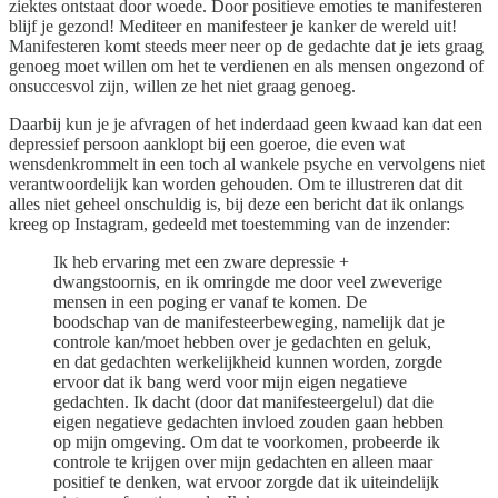
ziektes ontstaat door woede. Door positieve emoties te manifesteren
blijf je gezond! Mediteer en manifesteer je kanker de wereld uit!
Manifesteren komt steeds meer neer op de gedachte dat je iets graag
genoeg moet willen om het te verdienen en als mensen ongezond of
onsuccesvol zijn, willen ze het niet graag genoeg.
Daarbij kun je je afvragen of het inderdaad geen kwaad kan dat een
depressief persoon aanklopt bij een goeroe, die even wat
wensdenkrommelt in een toch al wankele psyche en vervolgens niet
verantwoordelijk kan worden gehouden. Om te illustreren dat dit
alles niet geheel onschuldig is, bij deze een bericht dat ik onlangs
kreeg op Instagram, gedeeld met toestemming van de inzender:
Ik heb ervaring met een zware depressie +
dwangstoornis, en ik omringde me door veel zweverige
mensen in een poging er vanaf te komen. De
boodschap van de manifesteerbeweging, namelijk dat je
controle kan/moet hebben over je gedachten en geluk,
en dat gedachten werkelijkheid kunnen worden, zorgde
ervoor dat ik bang werd voor mijn eigen negatieve
gedachten. Ik dacht (door dat manifesteergelul) dat die
eigen negatieve gedachten invloed zouden gaan hebben
op mijn omgeving. Om dat te voorkomen, probeerde ik
controle te krijgen over mijn gedachten en alleen maar
positief te denken, wat ervoor zorgde dat ik uiteindelijk