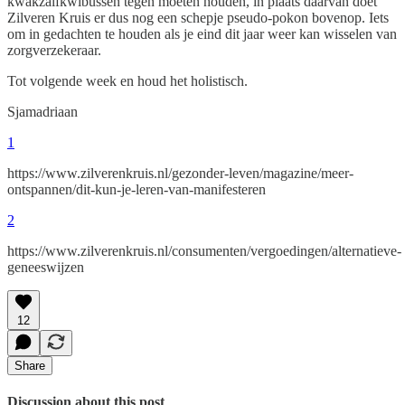
kwakzalfkwibussen tegen moeten houden, in plaats daarvan doet
Zilveren Kruis er dus nog een schepje pseudo-pokon bovenop. Iets
om in gedachten te houden als je eind dit jaar weer kan wisselen van
zorgverzekeraar.
Tot volgende week en houd het holistisch.
Sjamadriaan
1
https://www.zilverenkruis.nl/gezonder-leven/magazine/meer-
ontspannen/dit-kun-je-leren-van-manifesteren
2
https://www.zilverenkruis.nl/consumenten/vergoedingen/alternatieve-
geneeswijzen
12
Share
Discussion about this post