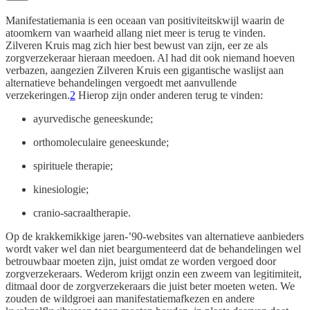
Manifestatiemania is een oceaan van positiviteitskwijl waarin de
atoomkern van waarheid allang niet meer is terug te vinden.
Zilveren Kruis mag zich hier best bewust van zijn, eer ze als
zorgverzekeraar hieraan meedoen. Al had dit ook niemand hoeven
verbazen, aangezien Zilveren Kruis een gigantische waslijst aan
alternatieve behandelingen vergoedt met aanvullende
verzekeringen.
2
Hierop zijn onder anderen terug te vinden:
ayurvedische geneeskunde;
orthomoleculaire geneeskunde;
spirituele therapie;
kinesiologie;
cranio-sacraaltherapie.
Op de krakkemikkige jaren-’90-websites van alternatieve aanbieders
wordt vaker wel dan niet beargumenteerd dat de behandelingen wel
betrouwbaar moeten zijn, juist omdat ze worden vergoed door
zorgverzekeraars. Wederom krijgt onzin een zweem van legitimiteit,
ditmaal door de zorgverzekeraars die juist beter moeten weten. We
zouden de wildgroei aan manifestatiemafkezen en andere