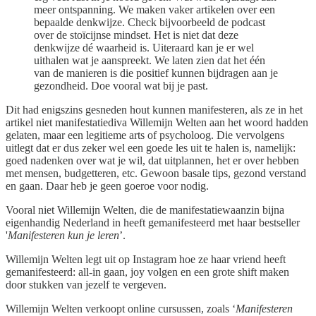
meer ontspanning. We maken vaker artikelen over een
bepaalde denkwijze. Check bijvoorbeeld de podcast
over de stoïcijnse mindset. Het is niet dat deze
denkwijze dé waarheid is. Uiteraard kan je er wel
uithalen wat je aanspreekt. We laten zien dat het één
van de manieren is die positief kunnen bijdragen aan je
gezondheid. Doe vooral wat bij je past.
Dit had enigszins gesneden hout kunnen manifesteren, als ze in het
artikel niet manifestatiediva Willemijn Welten aan het woord hadden
gelaten, maar een legitieme arts of psycholoog. Die vervolgens
uitlegt dat er dus zeker wel een goede les uit te halen is, namelijk:
goed nadenken over wat je wil, dat uitplannen, het er over hebben
met mensen, budgetteren, etc. Gewoon basale tips, gezond verstand
en gaan. Daar heb je geen goeroe voor nodig.
Vooral niet Willemijn Welten, die de manifestatiewaanzin bijna
eigenhandig Nederland in heeft gemanifesteerd met haar bestseller
'
Manifesteren kun je leren
’.
Willemijn Welten legt uit op Instagram hoe ze haar vriend heeft
gemanifesteerd: all-in gaan, joy volgen en een grote shift maken
door stukken van jezelf te vergeven.
Willemijn Welten verkoopt online cursussen, zoals ‘
Manifesteren