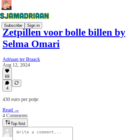
Subscribe
Sign in
Zetpillen voor bolle billen by
Selma Omari
Adriaan ter Braack
Aug 12, 2024
69
4
430 euro per potje
Read →
4 Comments
Top first