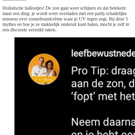
Holistische hallootjes! De zon gaat weer schijnen en dat betekent
maar een ding: je wordt weer overladen met een partij schadelijke
nonsens over zonnebrandcrème waar je UV tegen zegt. Bij deze 5
mythes en hoe je ze makkelijk onderuit kunt halen, mocht je zelf in
een discussie verzeild raken.