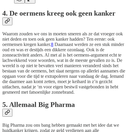
4. De oermens kreeg ook geen kanker
Waarom zouden we ons in moeten smeren als ze dat vroeger ook
niet deden en toen ook geen kanker hadden? Ten eerste: ook
oermensen kregen kanker.
8
Daarnaast werden ze een stuk minder
oud en was er destijds een dikkere ozonlaag. Ook is de
zonneactiviteit anders. Al met al is het oermens-argument echt te
lachwekkend voor woorden, wat in de meeste gevallen zo is. De
wereld is op niet te bevatten veel manieren veranderd sinds het
bestaan van de oermens, het slaat nergens op allerlei aannames die
opgaan voor die tijd te extrapoleren naar vandaag de dag. Iemand
die daarmee aan komt zetten, moet je keihard in z’n gezicht
uitlachen, nadat je ‘m voor eigen bestwil vastgebonden in hebt
gesmeerd met fatsoenlijke zonnebrand.
5. Allemaal Big Pharma
Big Pharma zou ons bang hebben gemaakt met het idee dat we
huidkanker krijgen, zodat ze geld verdienen aan alle