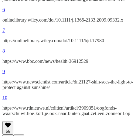
6
onlinelibrary.wiley.com/doi/10.1111/j.1365-2133.2009.09332.x
7
https://onlinelibrary.wiley.com/doi/10.1111/bjd.17980
8
https://www.bbc.com/news/health-36912529
9
https://www.newscientist.com/article/dn21127-skin-sees-the-light-to-
protect-against-sunshine/
10
https://www.rtlnieuws.nl/editienl/artikel/3909351/oogfonds-
waarschuwt-hoe-kort-je-ook-naar-buiten-gaat-zet-een-zonnebril-op
66