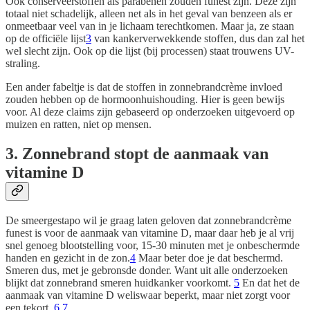
Ook conserveerstoffen als parabenen zouden funest zijn. Deze zijn
totaal niet schadelijk, alleen net als in het geval van benzeen als er
onmeetbaar veel van in je lichaam terechtkomen. Maar ja, ze staan
op de officiële lijst
3
van kankerverwekkende stoffen, dus dan zal het
wel slecht zijn. Ook op die lijst (bij processen) staat trouwens UV-
straling.
Een ander fabeltje is dat de stoffen in zonnebrandcrème invloed
zouden hebben op de hormoonhuishouding. Hier is geen bewijs
voor. Al deze claims zijn gebaseerd op onderzoeken uitgevoerd op
muizen en ratten, niet op mensen.
3. Zonnebrand stopt de aanmaak van
vitamine D
De smeergestapo wil je graag laten geloven dat zonnebrandcrème
funest is voor de aanmaak van vitamine D, maar daar heb je al vrij
snel genoeg blootstelling voor, 15-30 minuten met je onbeschermde
handen en gezicht in de zon.
4
Maar beter doe je dat beschermd.
Smeren dus, met je gebronsde donder. Want uit alle onderzoeken
blijkt dat zonnebrand smeren huidkanker voorkomt.
5
En dat het de
aanmaak van vitamine D weliswaar beperkt, maar niet zorgt voor
een tekort.
6
7