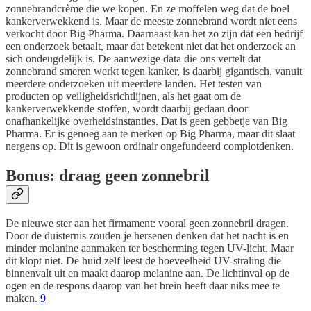
zonnebrandcrème die we kopen. En ze moffelen weg dat de boel
kankerverwekkend is. Maar de meeste zonnebrand wordt niet eens
verkocht door Big Pharma. Daarnaast kan het zo zijn dat een bedrijf
een onderzoek betaalt, maar dat betekent niet dat het onderzoek an
sich ondeugdelijk is. De aanwezige data die ons vertelt dat
zonnebrand smeren werkt tegen kanker, is daarbij gigantisch, vanuit
meerdere onderzoeken uit meerdere landen. Het testen van
producten op veiligheidsrichtlijnen, als het gaat om de
kankerverwekkende stoffen, wordt daarbij gedaan door
onafhankelijke overheidsinstanties. Dat is geen gebbetje van Big
Pharma. Er is genoeg aan te merken op Big Pharma, maar dit slaat
nergens op. Dit is gewoon ordinair ongefundeerd complotdenken.
Bonus: draag geen zonnebril
De nieuwe ster aan het firmament: vooral geen zonnebril dragen.
Door de duisternis zouden je hersenen denken dat het nacht is en
minder melanine aanmaken ter bescherming tegen UV-licht. Maar
dit klopt niet. De huid zelf leest de hoeveelheid UV-straling die
binnenvalt uit en maakt daarop melanine aan. De lichtinval op de
ogen en de respons daarop van het brein heeft daar niks mee te
maken.
9