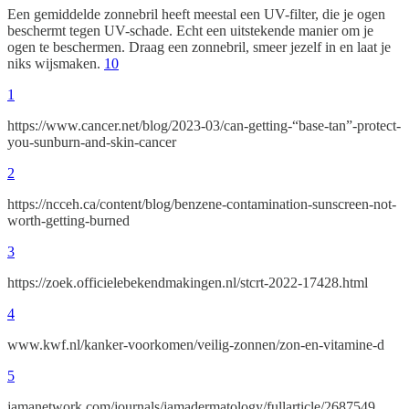
Een gemiddelde zonnebril heeft meestal een UV-filter, die je ogen
beschermt tegen UV-schade. Echt een uitstekende manier om je
ogen te beschermen. Draag een zonnebril, smeer jezelf in en laat je
niks wijsmaken.
10
1
https://www.cancer.net/blog/2023-03/can-getting-“base-tan”-protect-
you-sunburn-and-skin-cancer
2
https://ncceh.ca/content/blog/benzene-contamination-sunscreen-not-
worth-getting-burned
3
https://zoek.officielebekendmakingen.nl/stcrt-2022-17428.html
4
www.kwf.nl/kanker-voorkomen/veilig-zonnen/zon-en-vitamine-d
5
jamanetwork.com/journals/jamadermatology/fullarticle/2687549