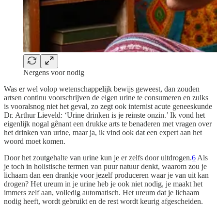
Nergens voor nodig
Was er wel volop wetenschappelijk bewijs geweest, dan zouden
artsen continu voorschrijven de eigen urine te consumeren en zulks
is vooralsnog niet het geval, zo zegt ook internist acute geneeskunde
Dr. Arthur Lieveld: ‘Urine drinken is je reinste onzin.’ Ik vond het
eigenlijk nogal gênant een drukke arts te benaderen met vragen over
het drinken van urine, maar ja, ik vind ook dat een expert aan het
woord moet komen.
Door het zoutgehalte van urine kun je er zelfs door uitdrogen.
6
Als
je toch in holistische termen van puur natuur denkt, waarom zou je
lichaam dan een drankje voor jezelf produceren waar je van uit kan
drogen? Het ureum in je urine heb je ook niet nodig, je maakt het
immers zelf aan, volledig automatisch. Het ureum dat je lichaam
nodig heeft, wordt gebruikt en de rest wordt keurig afgescheiden.