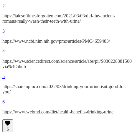
2
https://talesoftimesforgotten.com/2021/03/03/did-the-ancient-
romans-really-wash-their-teeth-with-urine/
3
https://www.ncbi.nlm.nih.gov/pmc/articles/PMC4659483/
4
https://www.sciencedirect.com/science/article/abs/pii/S03022838150
via%3Dihub
5
https://share.upmc.com/2022/03/drinking-your-urine-isnt-good-for-
you/
6
https://www.webmd.com/diet/health-benefits-drinking-urine
6