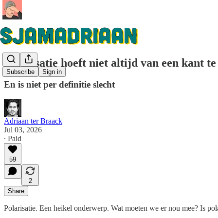
Polarisatie hoeft niet altijd van een kant 
Subscribe
Sign in
En is niet per definitie slecht
Adriaan ter Braack
Jul 03, 2026
∙ Paid
59
2
Share
Polarisatie. Een heikel onderwerp. Wat moeten we er nou mee? Is polar