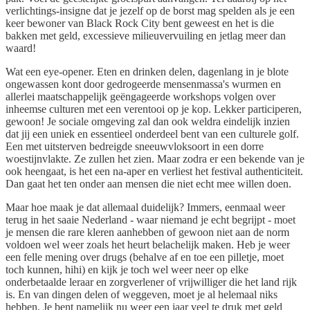
verlichtings-insigne dat je jezelf op de borst mag spelden als je een
keer bewoner van Black Rock City bent geweest en het is die
bakken met geld, excessieve milieuvervuiling en jetlag meer dan
waard!
Wat een eye-opener. Eten en drinken delen, dagenlang in je blote
ongewassen kont door gedrogeerde mensenmassa's wurmen en
allerlei maatschappelijk geëngageerde workshops volgen over
inheemse culturen met een verentooi op je kop. Lekker participeren,
gewoon! Je sociale omgeving zal dan ook weldra eindelijk inzien
dat jij een uniek en essentieel onderdeel bent van een culturele golf.
Een met uitsterven bedreigde sneeuwvloksoort in een dorre
woestijnvlakte. Ze zullen het zien. Maar zodra er een bekende van je
ook heengaat, is het een na-aper en verliest het festival authenticiteit.
Dan gaat het ten onder aan mensen die niet echt mee willen doen.
Maar hoe maak je dat allemaal duidelijk? Immers, eenmaal weer
terug in het saaie Nederland - waar niemand je echt begrijpt - moet
je mensen die rare kleren aanhebben of gewoon niet aan de norm
voldoen wel weer zoals het heurt belachelijk maken. Heb je weer
een felle mening over drugs (behalve af en toe een pilletje, moet
toch kunnen, hihi) en kijk je toch wel weer neer op elke
onderbetaalde leraar en zorgverlener of vrijwilliger die het land rijk
is. En van dingen delen of weggeven, moet je al helemaal niks
hebben. Je bent namelijk nu weer een jaar veel te druk met geld