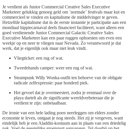
Je verdient als Junior Commercial Creative Sales Executive
Marketeer gelukkig genoeg geld om ´normale´ festivals maar kut en
commercieel te vinden en kapitalisme de middelvinger te geven.
Hetzelfde kapitalisme dat in de eerste instantie je participatie aan een
mondiaal hippiecarnaval deels financieel faciliteert, want alleen een
goed verdienende Junior Commercial Galactic Creative Sales
Executive Marketeer kan een paar ruggen ophoesten om even een
weekje op en neer te vliegen naar Nevada. Zo verantwoord je dat
werk, dat je eigenlijk ook maar niet leuk vindt.
Vliegticket: een rug of wat.
Tweedehands camper: weer een rug of wat.
Steampunk Willy Wonka-outfit ten behoeve van de obligate
radicale zelfexpressie: paar honderd piek.
Het gevoel dat je overmeestert, zodra je eenmaal over de
playa dartelt als de significante wereldverbeteraar die je
verdient te zijn: onbetaalbaar.
De ironie van een hele lading poen neerleggen om elders zonder
economie te leven, ontgaat je nog steeds. Het zij je vergeven, want
eindelijk heb je een Aladdin-kostuum aan in plaats van een driedelig
pak. Voel de geestelijke groeispurt aanvangen. Tel daarbij op het