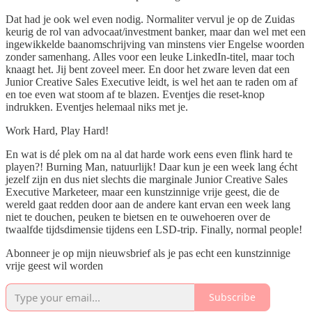
Dat had je ook wel even nodig. Normaliter vervul je op de Zuidas
keurig de rol van advocaat/investment banker, maar dan wel met een
ingewikkelde baanomschrijving van minstens vier Engelse woorden
zonder samenhang. Alles voor een leuke LinkedIn-titel, maar toch
knaagt het. Jij bent zoveel meer. En door het zware leven dat een
Junior Creative Sales Executive leidt, is wel het aan te raden om af
en toe even wat stoom af te blazen. Eventjes die reset-knop
indrukken. Eventjes helemaal niks met je.
Work Hard, Play Hard!
En wat is dé plek om na al dat harde work eens even flink hard te
playen?! Burning Man, natuurlijk! Daar kun je een week lang écht
jezelf zijn en dus niet slechts die marginale Junior Creative Sales
Executive Marketeer, maar een kunstzinnige vrije geest, die de
wereld gaat redden door aan de andere kant ervan een week lang
niet te douchen, peuken te bietsen en te ouwehoeren over de
twaalfde tijdsdimensie tijdens een LSD-trip. Finally, normal people!
Abonneer je op mijn nieuwsbrief als je pas echt een kunstzinnige
vrije geest wil worden
Subscribe