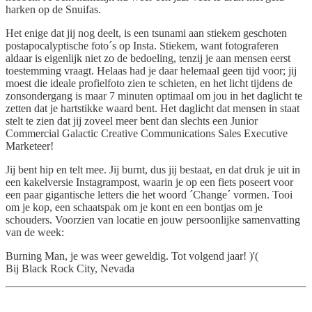
harken op de Snuifas.
Het enige dat jij nog deelt, is een tsunami aan stiekem geschoten
postapocalyptische foto´s op Insta. Stiekem, want fotograferen
aldaar is eigenlijk niet zo de bedoeling, tenzij je aan mensen eerst
toestemming vraagt. Helaas had je daar helemaal geen tijd voor; jij
moest die ideale profielfoto zien te schieten, en het licht tijdens de
zonsondergang is maar 7 minuten optimaal om jou in het daglicht te
zetten dat je hartstikke waard bent. Het daglicht dat mensen in staat
stelt te zien dat jij zoveel meer bent dan slechts een Junior
Commercial Galactic Creative Communications Sales Executive
Marketeer!
Jij bent hip en telt mee. Jij burnt, dus jij bestaat, en dat druk je uit in
een kakelversie Instagrampost, waarin je op een fiets poseert voor
een paar gigantische letters die het woord ´Change´ vormen. Tooi
om je kop, een schaatspak om je kont en een bontjas om je
schouders. Voorzien van locatie en jouw persoonlijke samenvatting
van de week:
Burning Man, je was weer geweldig. Tot volgend jaar! )'(
Bij Black Rock City, Nevada