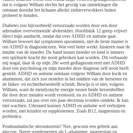
dat is volgens William slechts het gevolg van ontstekingen die
ontstaan doordat het lichaam allerlei ziekteverwekkers buiten
probeert te houden.
Diabetes zou bijvoorbeeld veroorzaakt worden door een door
adrenaline oververmoeide alvleesklier. Hoofdstuk 12 greep vrijwel
direct mijn aandacht, omdat dat over ADHD en autisme gaat.
William beweert dat symptomen opsommen, niet de beste manier is
om ADHD te diagnosticeren. Wat veel beter werkt: luisteren naar de
intuïtie van de moeder. De band tussen moeder en kind is immers
een spirituele kracht die nooit gebroken kan worden. Dit verbaasde
mij nogal, daar ik op mijn 28e werd gediagnosticeerd met ADHD
door een psycholoog en mijn moeder deze diagnose zelf nooit heeft
gesteld. ADHD en autisme ontstaan volgens William door kwik en
aluminium, dat zich zou nestelen in het midden van de hersenen en
de linker- en rechterhersenhelft scheidt. Bewijs is er niet, volgens
William, want de metafysische energie tussen beide hersenhelften
die door deze metalen wordt verstoord, en zo ADHD en autisme
veroorzaakt, zal pas over een paar decennia worden ontdekt. Ik kan
niet wachten. Uiteraard kunnen ADHD en autisme wel verholpen
worden, met kruiden en supplementen. Zoals B12, magnesium en
probiotica.
Posttraumatische stressstoornis? Nee, gewoon een gebrek aan
glucose. Neem supplementen als L-glutamine, magnesium en