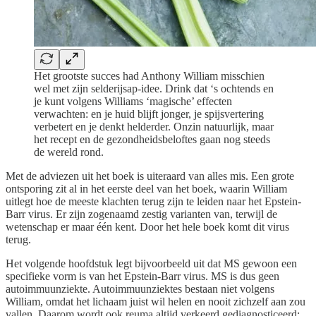
Het grootste succes had Anthony William misschien
wel met zijn selderijsap-idee. Drink dat ‘s ochtends en
je kunt volgens Williams ‘magische’ effecten
verwachten: en je huid blijft jonger, je spijsvertering
verbetert en je denkt helderder. Onzin natuurlijk, maar
het recept en de gezondheidsbeloftes gaan nog steeds
de wereld rond.
Met de adviezen uit het boek is uiteraard van alles mis. Een grote
ontsporing zit al in het eerste deel van het boek, waarin William
uitlegt hoe de meeste klachten terug zijn te leiden naar het Epstein-
Barr virus. Er zijn zogenaamd zestig varianten van, terwijl de
wetenschap er maar één kent. Door het hele boek komt dit virus
terug.
Het volgende hoofdstuk legt bijvoorbeeld uit dat MS gewoon een
specifieke vorm is van het Epstein-Barr virus. MS is dus geen
autoimmuunziekte. Autoimmuunziektes bestaan niet volgens
William, omdat het lichaam juist wil helen en nooit zichzelf aan zou
vallen. Daarom wordt ook reuma altijd verkeerd gediagnosticeerd: