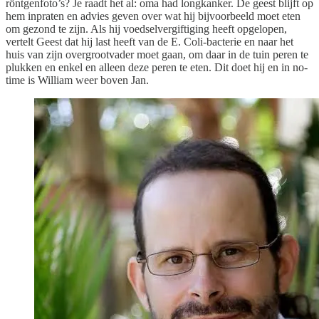
röntgenfoto’s? Je raadt het al: oma had longkanker. De geest blijft op
hem inpraten en advies geven over wat hij bijvoorbeeld moet eten
om gezond te zijn. Als hij voedselvergiftiging heeft opgelopen,
vertelt Geest dat hij last heeft van de E. Coli-bacterie en naar het
huis van zijn overgrootvader moet gaan, om daar in de tuin peren te
plukken en enkel en alleen deze peren te eten. Dit doet hij en in no-
time is William weer boven Jan.