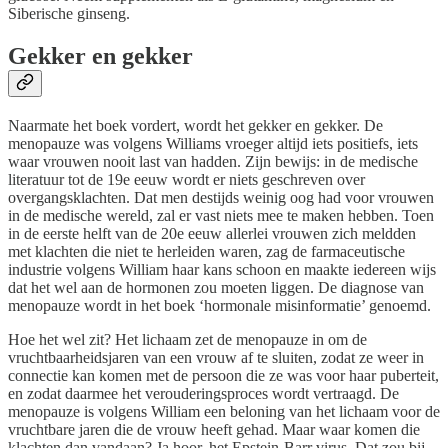
Siberische ginseng.
Gekker en gekker
Naarmate het boek vordert, wordt het gekker en gekker. De
menopauze was volgens Williams vroeger altijd iets positiefs, iets
waar vrouwen nooit last van hadden. Zijn bewijs: in de medische
literatuur tot de 19e eeuw wordt er niets geschreven over
overgangsklachten. Dat men destijds weinig oog had voor vrouwen
in de medische wereld, zal er vast niets mee te maken hebben. Toen
in de eerste helft van de 20e eeuw allerlei vrouwen zich meldden
met klachten die niet te herleiden waren, zag de farmaceutische
industrie volgens William haar kans schoon en maakte iedereen wijs
dat het wel aan de hormonen zou moeten liggen. De diagnose van
menopauze wordt in het boek ‘hormonale misinformatie’ genoemd.
Hoe het wel zit? Het lichaam zet de menopauze in om de
vruchtbaarheidsjaren van een vrouw af te sluiten, zodat ze weer in
connectie kan komen met de persoon die ze was voor haar puberteit,
en zodat daarmee het verouderingsproces wordt vertraagd. De
menopauze is volgens William een beloning van het lichaam voor de
vruchtbare jaren die de vrouw heeft gehad. Maar waar komen die
klachten dan vandaan? Ja hoor, het Epstein-Barr virus. Dat zou bij