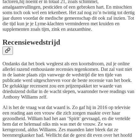
factoren,hij noemt er in totaal 21, zoals schimmel,
amalgaamvullingen, pesticiden of een gebroken hart. En misschien
soms toch ook wel een tekenbeet. Het zal nog zo’n twintig tot dertig
jaar duren voordat de medische gemeenschap dit ook zal inzien. Tot
die tijd kun je je Lyme-klachten verminderen met kruiden en
supplementen zoals tijm, zink en astaxanthine.
Recensiewedstrijd
Ondanks dat het boek wegleest als een koortsdroom, zul je online
allerlei razend enthousiaste recensies tegenkomen. Dat zal vast niet
in de laatste plaats zijn vanwege de wedstrijd die ten tijde van
publicatie werd uitgeschreven voor de beste recensie van het boek.
De gelukkige recensent zou een prijzenpakket ter waarde van
drieduizend dollar in de wacht slepen, waaronder twee readings van
Anthony Williams zelf.
Al is het de vraag wat dat waard is. Zo gaf hij in 2016 op televisie
een reading aan een vrouw die zich zorgen maakte over haar
gezondheid. William had het aan ‘Spirit’ gevraagd, en die vertelde
hem dat er helemaal niks mis was met de vrouw. Ze was
kerngezond, aldus Williams. Zes maanden later bleek dat ze
beenmergkanker had. Wellicht dat de geest dit even over het hoofd