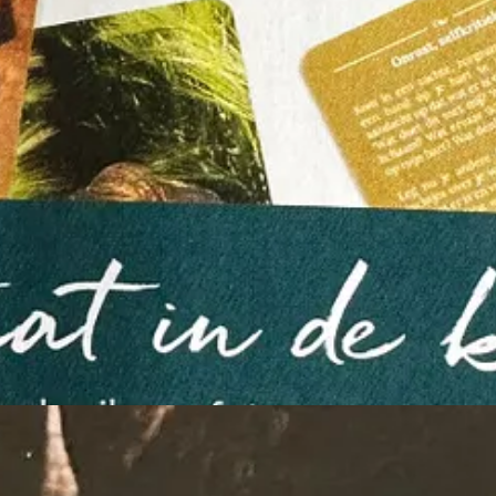
ek ‘De heilige natuur’, belanden we op een advertentie van twee pagi
rde kaarten met gouden randen die zijn ingedeeld naar de vier element
legger? Dan kom ik graag met je in contact.
ze kolossale houten vrienden. Een journaliste maakt een expeditie met 
litieman die elke boom beklimt die sterk genoeg is. Uiteraard is haar r
 het verstandig was verder te lezen. De boom zweeg bevestigend.