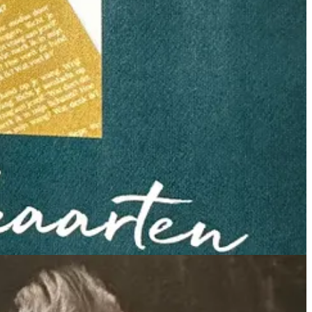
na’s breed voor… wederom een kaartendeck. Ditmaal het eerder
en. Gratis bij een Happinez-abonnement en geschikt voor zowel
bomenexpert Jeroen en een bont gezelschap dat bestaat uit o.a. een
eis ook een spirituele. Als lezer krijgen we met logica en wetenschap