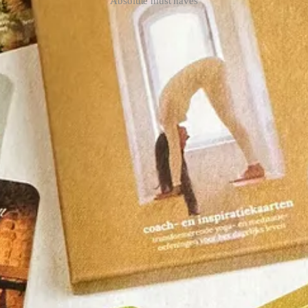
Absolute must haves
ro: een pakket dat je helpt rust te vinden in het bos, door te bosbadder
odig. Tip van Sjamadriaan: ga het bos in zonder Bosbadbox. Prijs: 0 e