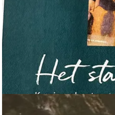
Bladeren we voorbij een interview met Karen Armstong, over haar bo
genoemde ‘Happinez krachtdieren deck’. Veertig prachtig geïllustree
beginners als gevorderden. Ben jij een gevorderd krachtdierenkaarten
Terug naar de levensboom
Het coververhaal gaat over bomen en in het bijzonder de magie van on
energetisch therapeut die continu tegen alle bomen praat en een oud-po
doorwrochte leuzen voorgeschoteld als
De boom is onze navelstreng met de aarde.
En verreweg mijn favoriete zin uit dit tijdschrift:
Als je met iets worstelt, stel je vraag dan aan een boom op leeftijd.
In mijn achtertuin staat ook een boom op leeftijd en ik vroeg deze of