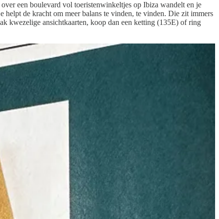
je over een boulevard vol toeristenwinkeltjes op Ibiza wandelt en je
 je helpt de kracht om meer balans te vinden, te vinden. Die zit immers
pak kwezelige ansichtkaarten, koop dan een ketting (135E) of ring