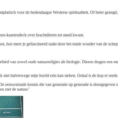
larisch voor de hedendaagse Westerse spiritualiteit. Of beter gezegd, 
inez-kaartendeck over krachtdieren tot stand kwam.
oot, hoe meer je gefascineerd raakt door het totale wonder van de schep
ebied van zowel oude natuurreligies als biologie. Dieren dragen een medi
t ik niet halverwege mijn hoofd erin kan steken. Ookal is de kop er reeds 
 De eeuwenoude kennis die van generatie op generatie is doorgegeven 
en met de natuur.’