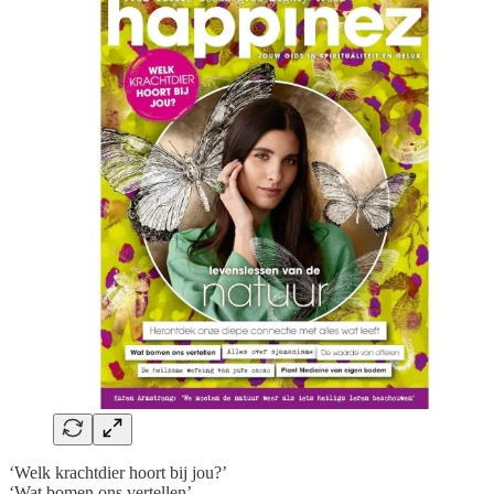
‘Welk krachtdier hoort bij jou?’
‘Wat bomen ons vertellen’