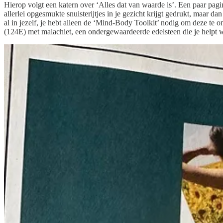
Hierop volgt een katern over ‘Alles dat van waarde is’. Een paar pagina
allerlei opgesmukte snuisterijtjes in je gezicht krijgt gedrukt, maar d
al in jezelf, je hebt alleen de ‘Mind-Body Toolkit’ nodig om deze te
(124E) met malachiet, een ondergewaardeerde edelsteen die je helpt 