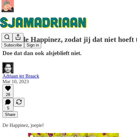
Ik las de Happinez, zodat jij dat niet hoeft
Subscribe
Sign in
Doe dat dan ook alsjeblieft niet.
Adriaan ter Braack
Mar 10, 2023
28
5
Share
De Happinez, joepie!