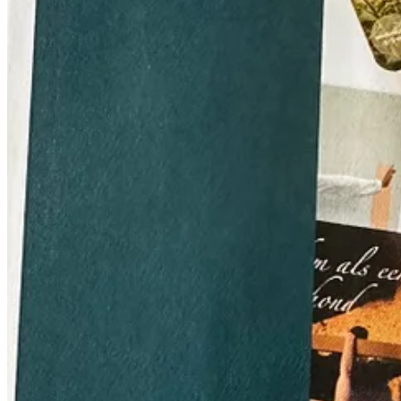
Is dat allemaal te duur, dan is er nog de Bosbadbox voor slechts 25 eu
blijkbaar een dagboek, zakboek en jawel hoor, weer een kaartendeck n
Bosbadbox. Een box om mee te bosbadderen.