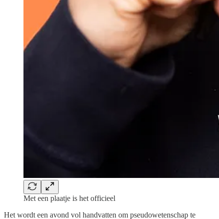
Met een plaatje is het officieel
Het wordt een avond vol handvatten om pseudowetenschap te