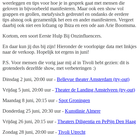
weerleggen en tips voor hoe je in gesprek gaat met mensen die
geloven in bijvoorbeeld manifesteren. Maar ook een show vol
grappen en grollen, metafysisch gedreutel en ondanks de eerdere
tips alsnog ook gezamenlijk het een en ander manifesteren. Vergeet
daarbij ook niet een lofzang op Ibiza en een ode aan Arie Boomsma.
Kortom, een soort Eerste Hulp Bij Onzinfluencers.
En daar kun jij dus bij zijn! Hieronder de voorlopige data met linkjes
naar de verkoop. Hopelijk tot ergens in juni!
P.S. Voor mensen die vorig jaar mij al in Tivoli hebt gezien: dit is
grotendeels dezelfde show, met verbeteringen :)
Dinsdag 2 juni, 20:00 uur -
Bellevue theater Amsterdam (try-out)
Vrijdag 5 juni, 20:00 uur -
Theater de Landing Amstelveen (try-out)
Maandag 8 juni, 20:15 uur -
Spot Groningen
Donderdag 25 juni, 20:30 uur -
Kunstlinie Almere
Vrijdag 26 juni, 20:15 uur -
Theaters Diligentia en PePijn Den Haag
Zondag 28 juni, 20:00 uur -
Tivoli Utrecht