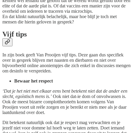
kennen wel iemand die gelooft dat de wereld wordt gerund door een
elite of dat de aarde plat is. Of dat vaccins een manier zijn voor de
overheid om iedereen te traceren via microchips.
En dat klinkt natuurlijk belachelijk, maar hoe blijf je toch met
mensen die hierin geloven in gesprek?
Vijf tips
In zijn boek geeft Van Prooijen vijf tips. Deze gaan dus specifiek
over in gesprek blijven met naasten en dierbaren en niet over
bijvoorbeeld online anoniempjes die zich enkel in discussies mengen
om desinfo te verspreiden.
Bewaar het respect
‘Dat je het niet met elkaar eens bent betekent niet dat de ander een
slecht, egoïstisch mens is.’
Ook niet dat-ie dom of onvolwassen is.
Ook de meest bizarre complottheorieën komen volgens Van
Prooijen voort uit reële zorgen en je bereikt er niets mee als je daar
laatdunkend over doet.
Dit betekent natuurlijk ook dat je respect mag verwachten en je
jezelf niet voor domme lul hoeft weg te laten zetten. Doet iemand