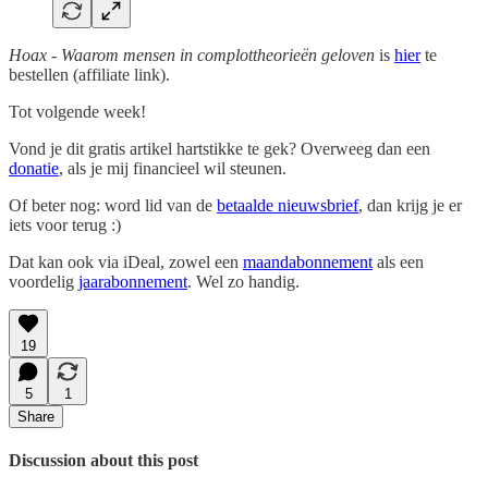
Hoax - Waarom mensen in complottheorieën geloven
is
hier
te
bestellen (affiliate link).
Tot volgende week!
Vond je dit gratis artikel hartstikke te gek? Overweeg dan een
donatie
, als je mij financieel wil steunen.
Of beter nog: word lid van de
betaalde nieuwsbrief
, dan krijg je er
iets voor terug :)
Dat kan ook via iDeal, zowel een
maandabonnement
als een
voordelig
jaarabonnement
. Wel zo handig.
19
5
1
Share
Discussion about this post