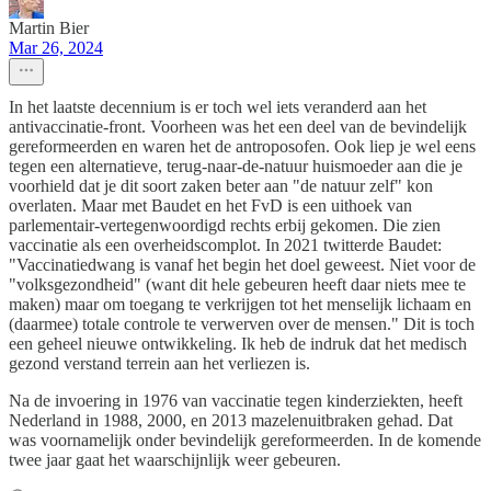
Martin Bier
Mar 26, 2024
In het laatste decennium is er toch wel iets veranderd aan het
antivaccinatie-front. Voorheen was het een deel van de bevindelijk
gereformeerden en waren het de antroposofen. Ook liep je wel eens
tegen een alternatieve, terug-naar-de-natuur huismoeder aan die je
voorhield dat je dit soort zaken beter aan "de natuur zelf" kon
overlaten. Maar met Baudet en het FvD is een uithoek van
parlementair-vertegenwoordigd rechts erbij gekomen. Die zien
vaccinatie als een overheidscomplot. In 2021 twitterde Baudet:
"Vaccinatiedwang is vanaf het begin het doel geweest. Niet voor de
"volksgezondheid" (want dit hele gebeuren heeft daar niets mee te
maken) maar om toegang te verkrijgen tot het menselijk lichaam en
(daarmee) totale controle te verwerven over de mensen." Dit is toch
een geheel nieuwe ontwikkeling. Ik heb de indruk dat het medisch
gezond verstand terrein aan het verliezen is.
Na de invoering in 1976 van vaccinatie tegen kinderziekten, heeft
Nederland in 1988, 2000, en 2013 mazelenuitbraken gehad. Dat
was voornamelijk onder bevindelijk gereformeerden. In de komende
twee jaar gaat het waarschijnlijk weer gebeuren.