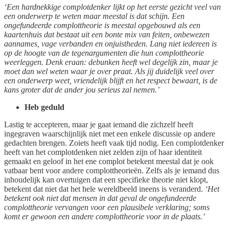
‘Een hardnekkige complotdenker lijkt op het eerste gezicht veel van
een onderwerp te weten maar meestal is dat schijn. Een
ongefundeerde complottheorie is meestal opgebouwd als een
kaartenhuis dat bestaat uit een bonte mix van feiten, onbewezen
aannames, vage verbanden en onjuistheden. Lang niet iedereen is
op de hoogte van de tegenargumenten die hun complottheorie
weerleggen. Denk eraan: debunken heeft wel degelijk zin, maar je
moet dan wel weten waar je over praat. Als jij duidelijk veel over
een onderwerp weet, vriendelijk blijft en het respect bewaart, is de
kans groter dat de ander jou serieus zal nemen.’
Heb geduld
Lastig te accepteren, maar je gaat iemand die zichzelf heeft
ingegraven waarschijnlijk niet met een enkele discussie op andere
gedachten brengen. Zoiets heeft vaak tijd nodig. Een complotdenker
heeft van het complotdenken niet zelden zijn of haar identiteit
gemaakt en geloof in het ene complot betekent meestal dat je ook
vatbaar bent voor andere complottheorieën. Zelfs als je iemand dus
inhoudelijk kan overtuigen dat een specifieke theorie niet klopt,
betekent dat niet dat het hele wereldbeeld ineens is veranderd.
‘Het
betekent ook niet dat mensen in dat geval de ongefundeerde
complottheorie vervangen voor een plausibele verklaring; soms
komt er gewoon een andere complottheorie voor in de plaats.’