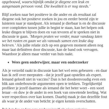
opgebouwd, waarschijnlijk omdat je diegene een leuk en
aangenaam persoon vond. Die kwaliteit is er nog steeds.’
Blijf zoeken naar het positieve in die ander en als resultaat zal
diegene ook het positieve zoeken in jou en eerder bereid zijn te
luisteren naar je standpunt. Als iemand je dierbaar is en de discussie
over complotten tussen jullie in begint te staan, kan het helpen ook
leuke dingen te blijven doen en van tevoren af te spreken niet in
discussie te gaan.
‘Morgen praten we verder, maar vandaag laten
we het rusten en gaan we als vanouds samen een leuke dag
beleven.’
Als jullie relatie zich op een gegeven moment alleen nog
maar laat definiëren door discussie, kan de band ook vervagen.
Waardoor je alleen maar verder van huis raakt.
Wees geen onderwijzer, maar een onderzoeker
Als je verzeild raakt in discussie kan het wel eens gebeuren - en daar
kan ik zelf over meepraten - dat je jezelf gaat opstellen als expert.
Iemand gelooft niet in vaccins? Dan is het doodeenvoudig even een
blik aan onderbouwde argumenten open te trekken. Tegelijkertijd
profileer je jezelf daarmee als iemand die het beter weet - een soort
leraar - en duw je de ander in een hoek van onwetende leerling. Wat
weer respectloos over kan komen. Daarbij maak je dan dezelfde fout
als waar je de ander van beticht: je eigen kennis overschatten.