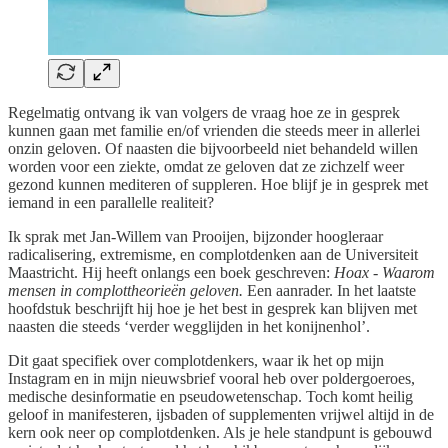
Regelmatig ontvang ik van volgers de vraag hoe ze in gesprek
kunnen gaan met familie en/of vrienden die steeds meer in allerlei
onzin geloven. Of naasten die bijvoorbeeld niet behandeld willen
worden voor een ziekte, omdat ze geloven dat ze zichzelf weer
gezond kunnen mediteren of suppleren. Hoe blijf je in gesprek met
iemand in een parallelle realiteit?
Ik sprak met Jan-Willem van Prooijen, bijzonder hoogleraar
radicalisering, extremisme, en complotdenken aan de Universiteit
Maastricht. Hij heeft onlangs een boek geschreven:
Hoax - Waarom
mensen in complottheorieën geloven.
Een aanrader. In het laatste
hoofdstuk beschrijft hij hoe je het best in gesprek kan blijven met
naasten die steeds ‘verder wegglijden in het konijnenhol’.
Dit gaat specifiek over complotdenkers, waar ik het op mijn
Instagram en in mijn nieuwsbrief vooral heb over poldergoeroes,
medische desinformatie en pseudowetenschap. Toch komt heilig
geloof in manifesteren, ijsbaden of supplementen vrijwel altijd in de
kern ook neer op complotdenken. Als je hele standpunt is gebouwd