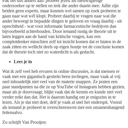
Pak het dus anders aan: probeer jezelf als nieuwsgierige
onderzoeker op te stellen en trek die ander daarin mee. Jullie zijn
beiden geen experts, maar kunnen wel samen op zoek proberen te
gaan naar wat wél klopt. Probeer daarbij te vragen naar wat die
ander beweegt in bepaalde dingen te geloven en vraag daarbij - uit
oprechtheid - wat voor informatie farmaceutische bedrijven dan
bijvoorbeeld achterhouden. Door iemand rustig de theorie uit te
laten leggen aan de hand van kritische vragen, kan een
complotdenker misschien zelf tot inzicht komen dat er hiaten in de
zaak zitten en wellicht deels op eigen houtje tot de conclusie komen
dat de theorie toch niet zo waterdicht is als gedacht.
Lees je in
Wat ik zelf veel heb ervaren in online discussies, is dat mensen er
vaak met een gigantisch gestrekt been invliegen, maar vaak al vrij
snel inhoudelijk niet veel van de materie snappen. Ze praten een
paar standpunten na die ze op YouTube of Instagram hebben gezien,
maar als je doorvraagt, blijkt vaak dat de kennis en kunde niet veel
verder reikt dan dat. Het is daarom handig om je enigszins in te
lezen. Als je dat niet doet, delf je vaak al snel het onderspit. Vooral
als iemand je probeert te overschreeuwen met een onsamenhangend
feitensalvo.
Zo schrijft Van Prooijen: