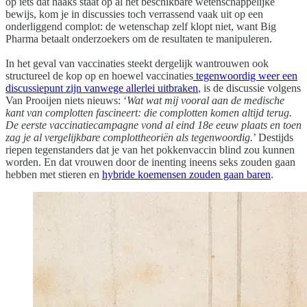
op iets dat haaks staat op al het beschikbare wetenschappelijke
bewijs, kom je in discussies toch verrassend vaak uit op een
onderliggend complot: de wetenschap zelf klopt niet, want Big
Pharma betaalt onderzoekers om de resultaten te manipuleren.
In het geval van vaccinaties steekt dergelijk wantrouwen ook
structureel de kop op en hoewel vaccinaties
tegenwoordig weer een
discussiepunt zijn vanwege allerlei uitbraken
, is de discussie volgens
Van Prooijen niets nieuws: ‘
Wat wat mij vooral aan de medische
kant van complotten fascineert: die complotten komen altijd terug.
De eerste vaccinatiecampagne vond al eind 18e eeuw plaats en toen
zag je al vergelijkbare complottheoriën als tegenwoordig.
’ Destijds
riepen tegenstanders dat je van het pokkenvaccin blind zou kunnen
worden. En dat vrouwen door de inenting ineens seks zouden gaan
hebben met stieren en
hybride koemensen zouden gaan baren
.