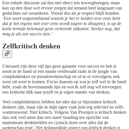
Een enkele discussie zal dus niet direct iets teweegbrengen, maar
kan op den duur wel ervoor zorgen dat iemand heel langzaam van
gedachten zal veranderen. Vooral dus als je respect blijft houden.
‘Een soort wapenstilstand waarin je het er beiden over eens bent
dat je het ergens niet over eens wordt (agree to disagree), is op de
korte termijn helemaal geen verkeerde uitkomst. Sterker nog, dat
mag je als een succes zien.’
Zelfkritisch denken
Uiteraard zijn deze vijf tips geen garantie voor succes en heb je
nooit in de hand of een naaste verdwaald raakt in de jungle van
complotdenken en pseudowetenschap en of-ie er vervolgens ook
weer uit weet te komen. Focus daarom op wat je zelf wel in de hand
hebt, zoals de bovenstaande tips en wat ik zelf nog wil toevoegen:
een kritische blik naar jezelf en je eigen manier van denken.
Veel complotdenkers hebben het idee dat ze bijzondere kritisch
denkers zijn, maar zijn in mijn ogen vaak juist erg selectief en zelfs
wantrouwend. Niet kritisch. Volgens Van Prooijen is kritisch denken
dan ook veel meer dan een starre houding ten opzichte van
mainstream denkbeelden en cynisch doen over alles dat de
wetenschap zegt: ‘
Het belangrijkste aspect van kritisch denken is