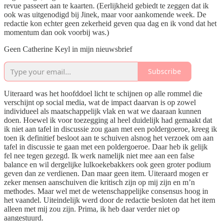
revue passeert aan te kaarten. (Eerlijkheid gebiedt te zeggen dat ik
ook was uitgenodigd bij Jinek, maar voor aankomende week. De
redactie kon echter geen zekerheid geven qua dag en ik vond dat het
momentum dan ook voorbij was.)
Geen Catherine Keyl in mijn nieuwsbrief
Subscribe
Uiteraard was het hoofddoel licht te schijnen op alle rommel die
verschijnt op social media, wat de impact daarvan is op zowel
individueel als maatschappelijk vlak en wat we daaraan kunnen
doen. Hoewel ik voor toezegging al heel duidelijk had gemaakt dat
ik niet aan tafel in discussie zou gaan met een poldergoeroe, kreeg ik
toen ik definitief besloot aan te schuiven alsnog het verzoek om aan
tafel in discussie te gaan met een poldergoeroe. Daar heb ik gelijk
fel nee tegen gezegd. Ik werk namelijk niet mee aan een false
balance en wil dergelijke lulkoekebakkers ook geen groter podium
geven dan ze verdienen. Dan maar geen item. Uiteraard mogen er
zeker mensen aanschuiven die kritisch zijn op mij zijn en m’n
methodes. Maar wel met de wetenschappelijke consensus hoog in
het vaandel. Uiteindelijk werd door de redactie besloten dat het item
alleen met mij zou zijn. Prima, ik heb daar verder niet op
aangestuurd.