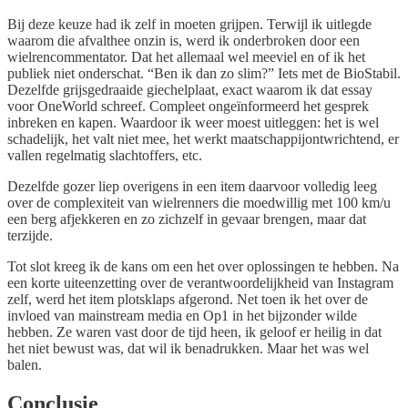
Bij deze keuze had ik zelf in moeten grijpen. Terwijl ik uitlegde
waarom die afvalthee onzin is, werd ik onderbroken door een
wielrencommentator. Dat het allemaal wel meeviel en of ik het
publiek niet onderschat. “Ben ik dan zo slim?” Iets met de BioStabil.
Dezelfde grijsgedraaide giechelplaat, exact waarom ik dat essay
voor OneWorld schreef. Compleet ongeïnformeerd het gesprek
inbreken en kapen. Waardoor ik weer moest uitleggen: het is wel
schadelijk, het valt niet mee, het werkt maatschappijontwrichtend, er
vallen regelmatig slachtoffers, etc.
Dezelfde gozer liep overigens in een item daarvoor volledig leeg
over de complexiteit van wielrenners die moedwillig met 100 km/u
een berg afjekkeren en zo zichzelf in gevaar brengen, maar dat
terzijde.
Tot slot kreeg ik de kans om een het over oplossingen te hebben. Na
een korte uiteenzetting over de verantwoordelijkheid van Instagram
zelf, werd het item plotsklaps afgerond. Net toen ik het over de
invloed van mainstream media en Op1 in het bijzonder wilde
hebben. Ze waren vast door de tijd heen, ik geloof er heilig in dat
het niet bewust was, dat wil ik benadrukken. Maar het was wel
balen.
Conclusie