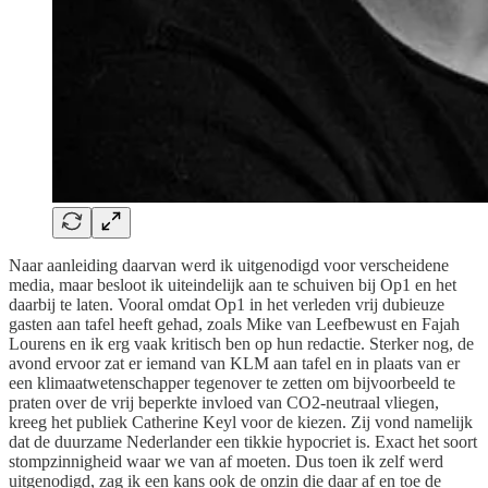
Naar aanleiding daarvan werd ik uitgenodigd voor verscheidene
media, maar besloot ik uiteindelijk aan te schuiven bij Op1 en het
daarbij te laten. Vooral omdat Op1 in het verleden vrij dubieuze
gasten aan tafel heeft gehad, zoals Mike van Leefbewust en Fajah
Lourens en ik erg vaak kritisch ben op hun redactie. Sterker nog, de
avond ervoor zat er iemand van KLM aan tafel en in plaats van er
een klimaatwetenschapper tegenover te zetten om bijvoorbeeld te
praten over de vrij beperkte invloed van CO2-neutraal vliegen,
kreeg het publiek Catherine Keyl voor de kiezen. Zij vond namelijk
dat de duurzame Nederlander een tikkie hypocriet is. Exact het soort
stompzinnigheid waar we van af moeten. Dus toen ik zelf werd
uitgenodigd, zag ik een kans ook de onzin die daar af en toe de