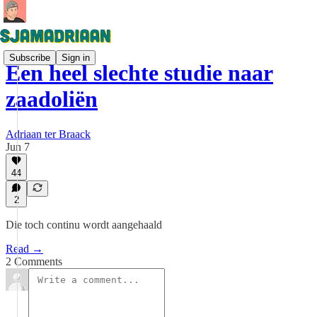
Subscribe
Sign in
Een heel slechte studie naar
zaadoliën
Adriaan ter Braack
Jun 7
44
2
Die toch continu wordt aangehaald
Read →
2 Comments