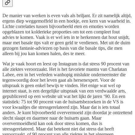
De manier van werken is even vals als briljant. Er zit namelijk altijd,
ergens diep weggemoffeld in een hoekje, een kern van waarheid in.
Lichte correlaties tussen bijvoorbeeld eten en emoties worden
opgeblazen tot kolderieke proporties om tot een compleet fout
advies te komen. Vaak is er wel iets in te herkennen dat hout snijdt,
maar met basale tips valt er geen geld te verdienen. Met uit de duim
gezogen fantasie-adviezen op basis van die basale tips, die men
alleen bij jou kan komen halen, des te meer.
Wat je vaak hoort en leest op Instagram is dat stress 90 procent van
alle ziektes veroorzaakt. Het is het favoriete mantra van Charlatan
Labee, een in het verleden wanhopig mislukte onderneemster die
tegenwoordig door het leven gaat als hersenexpert. Voor de
uitspraak is geen enkel bewijs te vinden. Het enige wat wel op
internet staat, is een dergelijke uitspraak van een verdwaalde arts,
gepubliceerd op een website uit wat het lijkt de jaren ‘90. En een
statistiek: 75 tot 90 procent van de huisartsbezoeken in de VS is
voor kwaaltjes die stressgerelateerd zijn. Maar dat is iets totaal
anders. Je kunt bijvoorbeeld oververmoeid zijn doordat je ontzettend
slecht slaapt en daarmee naar de huisarts gaan. Maar
oververmoeidheid kan ook door stress komen, dus is
stressgerelateerd. Maar dat betekent niet dat stress dat heeft
veroorzaakt, of 90 procent van alle ziektes in het algemeen.