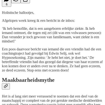
6
Holistische hallootjes,
Afgelopen week kreeg ik een bericht in de inbox:
‘Ik heb hemofilie, dat is een aangeboren erfelijke ziekte. Ik heb
iemand ontmoet, die tegen mij zei (dit was een volwassen persoon):
Dan verander je toch gewoon van familienaam, want ziekte is een
mindset!’
Een poos daarvoor bericht van iemand die een vriendin had die een
coachingtraject had gevolgd bij Edwin Selij, ook wel
Hypnosekoning. Zijn mantra: ‘Je hebt het niet, je doet het.’ De
betreffende vriendin had dus gezegd dat diegene van haar eczeem af
kon komen door er anders over na te denken. Ze had geen eczeem,
ze deed eczeem. Stop eens met eczeem doen!
Maakbaarheidsmythe
Het is al lang niet meer verrassend te noemen dat een deel van de
maatschappij er compleet van de pot gerukte medische denkbeelden
op nahoudt. Deze wensdenkwaanzin krijgt men namelijk elke keer