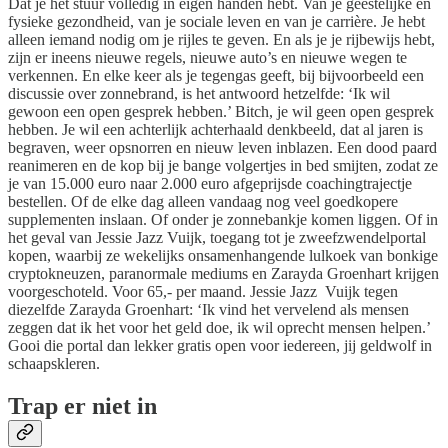
Dat je het stuur volledig in eigen handen hebt. Van je geestelijke en
fysieke gezondheid, van je sociale leven en van je carrière. Je hebt
alleen iemand nodig om je rijles te geven. En als je je rijbewijs hebt,
zijn er ineens nieuwe regels, nieuwe auto’s en nieuwe wegen te
verkennen. En elke keer als je tegengas geeft, bij bijvoorbeeld een
discussie over zonnebrand, is het antwoord hetzelfde: ‘Ik wil
gewoon een open gesprek hebben.’ Bitch, je wil geen open gesprek
hebben. Je wil een achterlijk achterhaald denkbeeld, dat al jaren is
begraven, weer opsnorren en nieuw leven inblazen. Een dood paard
reanimeren en de kop bij je bange volgertjes in bed smijten, zodat ze
je van 15.000 euro naar 2.000 euro afgeprijsde coachingtrajectje
bestellen. Of de elke dag alleen vandaag nog veel goedkopere
supplementen inslaan. Of onder je zonnebankje komen liggen. Of in
het geval van Jessie Jazz Vuijk, toegang tot je zweefzwendelportal
kopen, waarbij ze wekelijks onsamenhangende lulkoek van bonkige
cryptokneuzen, paranormale mediums en Zarayda Groenhart krijgen
voorgeschoteld. Voor 65,- per maand. Jessie Jazz Vuijk tegen
diezelfde Zarayda Groenhart: ‘Ik vind het vervelend als mensen
zeggen dat ik het voor het geld doe, ik wil oprecht mensen helpen.’
Gooi die portal dan lekker gratis open voor iedereen, jij geldwolf in
schaapskleren.
Trap er niet in