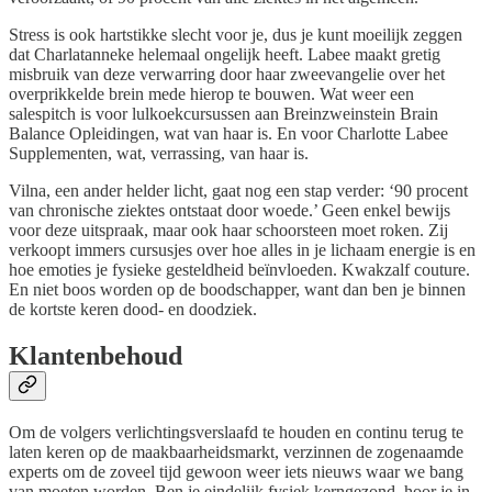
Stress is ook hartstikke slecht voor je, dus je kunt moeilijk zeggen
dat Charlatanneke helemaal ongelijk heeft. Labee maakt gretig
misbruik van deze verwarring door haar zweevangelie over het
overprikkelde brein mede hierop te bouwen. Wat weer een
salespitch is voor lulkoekcursussen aan Breinzweinstein Brain
Balance Opleidingen, wat van haar is. En voor Charlotte Labee
Supplementen, wat, verrassing, van haar is.
Vilna, een ander helder licht, gaat nog een stap verder: ‘90 procent
van chronische ziektes ontstaat door woede.’ Geen enkel bewijs
voor deze uitspraak, maar ook haar schoorsteen moet roken. Zij
verkoopt immers cursusjes over hoe alles in je lichaam energie is en
hoe emoties je fysieke gesteldheid beïnvloeden. Kwakzalf couture.
En niet boos worden op de boodschapper, want dan ben je binnen
de kortste keren dood- en doodziek.
Klantenbehoud
Om de volgers verlichtingsverslaafd te houden en continu terug te
laten keren op de maakbaarheidsmarkt, verzinnen de zogenaamde
experts om de zoveel tijd gewoon weer iets nieuws waar we bang
van moeten worden. Ben je eindelijk fysiek kerngezond, hoor je in