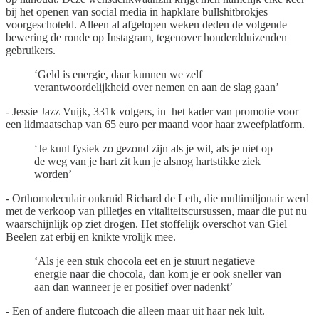
bij het openen van social media in hapklare bullshitbrokjes
voorgeschoteld. Alleen al afgelopen weken deden de volgende
bewering de ronde op Instagram, tegenover honderdduizenden
gebruikers.
‘Geld is energie, daar kunnen we zelf
verantwoordelijkheid over nemen en aan de slag gaan’
- Jessie Jazz Vuijk, 331k volgers, in het kader van promotie voor
een lidmaatschap van 65 euro per maand voor haar zweefplatform.
‘Je kunt fysiek zo gezond zijn als je wil, als je niet op
de weg van je hart zit kun je alsnog hartstikke ziek
worden’
- Orthomoleculair onkruid Richard de Leth, die multimiljonair werd
met de verkoop van pilletjes en vitaliteitscursussen, maar die put nu
waarschijnlijk op ziet drogen. Het stoffelijk overschot van Giel
Beelen zat erbij en knikte vrolijk mee.
‘Als je een stuk chocola eet en je stuurt negatieve
energie naar die chocola, dan kom je er ook sneller van
aan dan wanneer je er positief over nadenkt’
- Een of andere flutcoach die alleen maar uit haar nek lult.